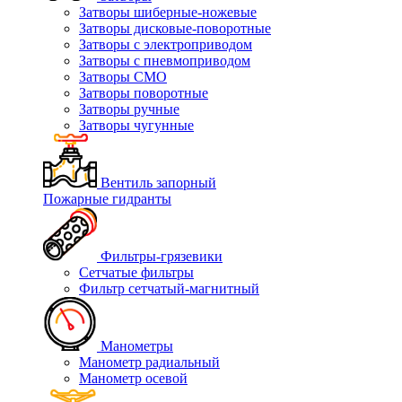
Затворы шиберные-ножевые
Затворы дисковые-поворотные
Затворы с электроприводом
Затворы с пневмоприводом
Затворы СМО
Затворы поворотные
Затворы ручные
Затворы чугунные
Вентиль запорный
Пожарные гидранты
Фильтры-грязевики
Сетчатые фильтры
Фильтр сетчатый-магнитный
Манометры
Манометр радиальный
Манометр осевой