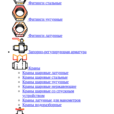
Фитинги стальные
Фитинги чугунные
Фитинги латунные
Запорно-регулирующая арматура
Краны
Краны шаровые латунные
Краны шаровые стальные
Краны шаровые чугунные
Краны шаровые нержавеющие
Краны шаровые со спускным
устройством
Краны латунные для манометров
Краны водоразборные