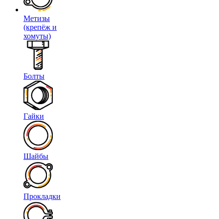
Метизы
(крепёж и
хомуты)
Болты
Гайки
Шайбы
Прокладки