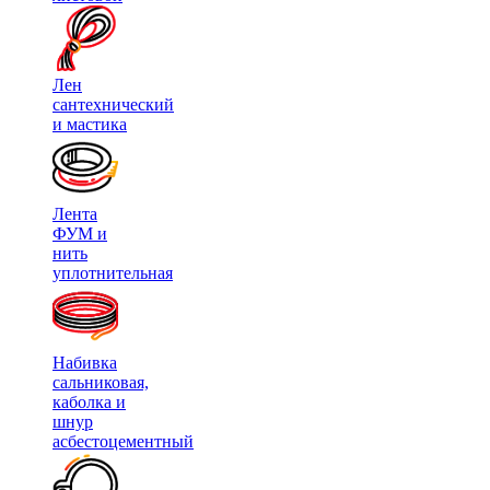
Лен
сантехнический
и мастика
Лента
ФУМ и
нить
уплотнительная
Набивка
сальниковая,
каболка и
шнур
асбестоцементный