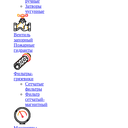
ручные
Затворы
чугунные
Вентиль
запорный
Пожарные
гидранты
Фильтры-
грязевики
Сетчатые
фильтры
Фильтр
сетчатый-
магнитный
Манометры