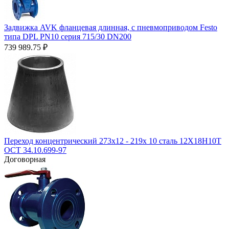
Задвижка AVK фланцевая длинная, с пневмоприводом Festo
типа DPL PN10 серия 715/30 DN200
739 989.75
₽
Переход концентрический 273х12 - 219х 10 сталь 12Х18Н10Т
ОСТ 34.10.699-97
Договорная