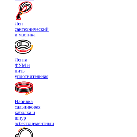
Лен
сантехнический
и мастика
Лента
ФУМ и
нить
уплотнительная
Набивка
сальниковая,
каболка и
шнур
асбестоцементный