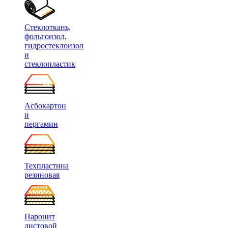
Стеклоткань,
фольгоизол,
гидростеклоизол
и
стеклопластик
Асбокартон
и
пергамин
Техпластина
резиновая
Паронит
листовой