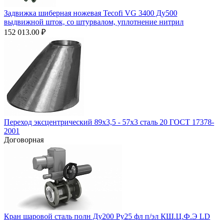
Задвижка шиберная ножевая Tecofi VG 3400 Ду500
выдвижной шток, со штурвалом, уплотнение нитрил
152 013.00
₽
Переход эксцентрический 89х3,5 - 57х3 сталь 20 ГОСТ 17378-
2001
Договорная
Кран шаровой сталь полн Ду200 Ру25 фл п/эл КШ.Ц.Ф.Э LD