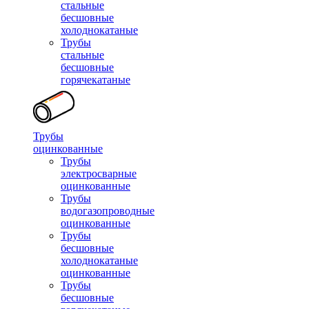
стальные
бесшовные
холоднокатаные
Трубы
стальные
бесшовные
горячекатаные
Трубы
оцинкованные
Трубы
электросварные
оцинкованные
Трубы
водогазопроводные
оцинкованные
Трубы
бесшовные
холоднокатаные
оцинкованные
Трубы
бесшовные