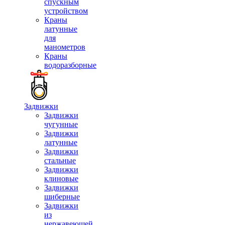
спускным
устройством
Краны
латунные
для
манометров
Краны
водоразборные
Задвижки
Задвижки
чугунные
Задвижки
латунные
Задвижки
стальные
Задвижки
клиновые
Задвижки
шиберные
Задвижки
из
нержавеющей