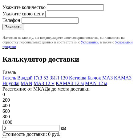
Укажите количество
Укажите свою цену
Телефон
Нажимая на кнопку, вы подтверждаете свое совершеннолетие, соглашаетесь на
обработку персональных данных в соответствии с
Условиями
, а также с
Условиями
продажи
Калькулятор доставки
Газель
Газель
Валдай
ГАЗ 53
ЗИЛ 130
Катюша
Бычок
МАЗ
КАМАЗ
Huyndai
MAN
МАЗ 12 м
КАМАЗ 12 м
MAN 12 м
Расстояние от МКАДа до места доставки
0
200
400
600
800
1000
км
Стоимость доставки:
0
руб.