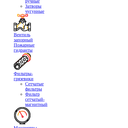
ручные
Затворы
чугунные
Вентиль
запорный
Пожарные
гидранты
Фильтры-
грязевики
Сетчатые
фильтры
Фильтр
сетчатый-
магнитный
Манометры