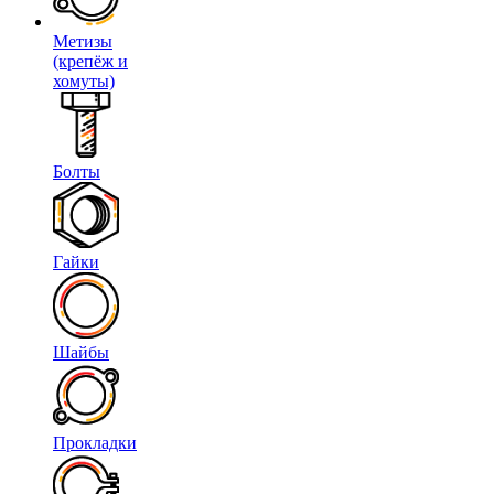
Метизы
(крепёж и
хомуты)
Болты
Гайки
Шайбы
Прокладки