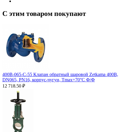
С этим товаром покупают
400B-065-C-55 Клапан обратный шаровой Zetkama 400B,
DN065, PN16, корпус-чугун, Tmax=70°C Ф/Ф
12 718.50
₽