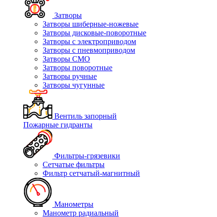
Затворы
Затворы шиберные-ножевые
Затворы дисковые-поворотные
Затворы с электроприводом
Затворы с пневмоприводом
Затворы СМО
Затворы поворотные
Затворы ручные
Затворы чугунные
Вентиль запорный
Пожарные гидранты
Фильтры-грязевики
Сетчатые фильтры
Фильтр сетчатый-магнитный
Манометры
Манометр радиальный