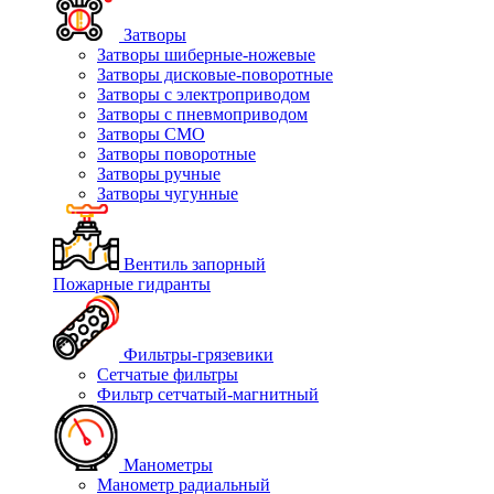
Затворы
Затворы шиберные-ножевые
Затворы дисковые-поворотные
Затворы с электроприводом
Затворы с пневмоприводом
Затворы СМО
Затворы поворотные
Затворы ручные
Затворы чугунные
Вентиль запорный
Пожарные гидранты
Фильтры-грязевики
Сетчатые фильтры
Фильтр сетчатый-магнитный
Манометры
Манометр радиальный