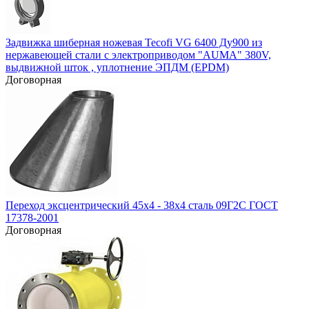
Задвижка шиберная ножевая Tecofi VG 6400 Ду900 из
нержавеющей стали с электроприводом "AUMA" 380V,
выдвижной шток , уплотнение ЭПДМ (EPDM)
Договорная
Переход эксцентрический 45х4 - 38х4 сталь 09Г2С ГОСТ
17378-2001
Договорная