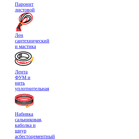
Паронит
листовой
Лен
сантехнический
и мастика
Лента
ФУМ и
нить
уплотнительная
Набивка
сальниковая,
каболка и
шнур
асбестоцементный