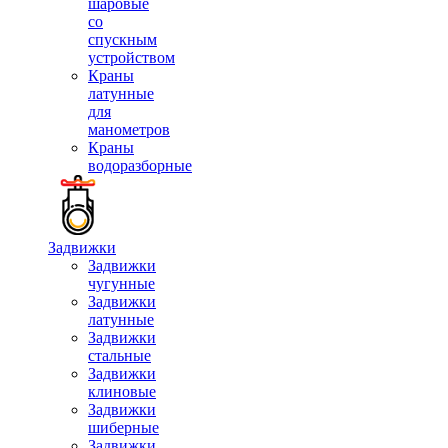
шаровые
со
спускным
устройством
Краны
латунные
для
манометров
Краны
водоразборные
Задвижки
Задвижки
чугунные
Задвижки
латунные
Задвижки
стальные
Задвижки
клиновые
Задвижки
шиберные
Задвижки