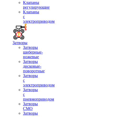
Клапаны
регулирующие
Клапаны
с
электроприводом
Затворы
Затворы
шиберные-
ножевые
Затворы
дисковые-
поворотные
Затворы
с
электроприводом
Затворы
с
пневмоприводом
Затворы
СМО
Затворы