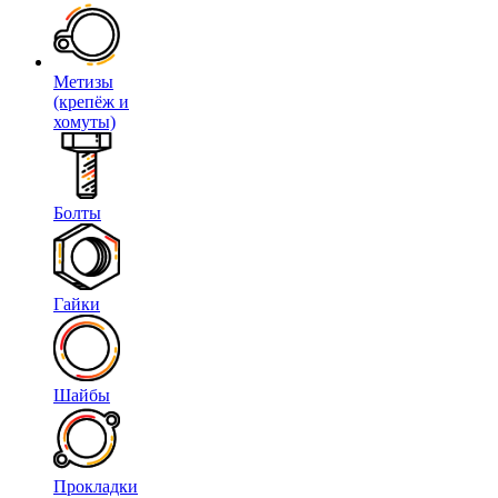
Метизы
(крепёж и
хомуты)
Болты
Гайки
Шайбы
Прокладки