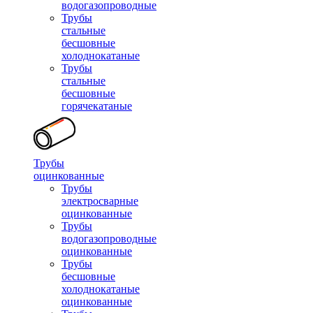
водогазопроводные
Трубы
стальные
бесшовные
холоднокатаные
Трубы
стальные
бесшовные
горячекатаные
Трубы
оцинкованные
Трубы
электросварные
оцинкованные
Трубы
водогазопроводные
оцинкованные
Трубы
бесшовные
холоднокатаные
оцинкованные