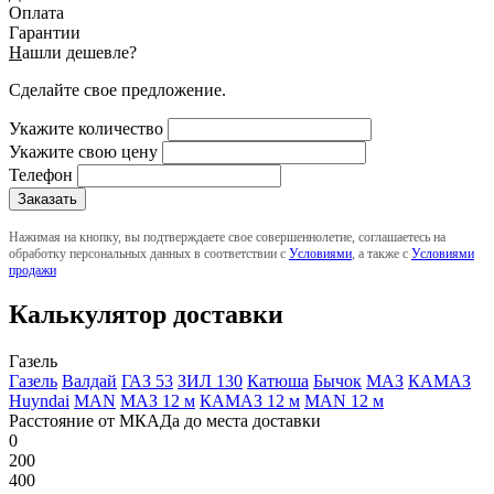
Оплата
Гарантии
Н
ашли дешевле?
Сделайте свое предложение.
Укажите количество
Укажите свою цену
Телефон
Нажимая на кнопку, вы подтверждаете свое совершеннолетие, соглашаетесь на
обработку персональных данных в соответствии с
Условиями
, а также с
Условиями
продажи
Калькулятор доставки
Газель
Газель
Валдай
ГАЗ 53
ЗИЛ 130
Катюша
Бычок
МАЗ
КАМАЗ
Huyndai
MAN
МАЗ 12 м
КАМАЗ 12 м
MAN 12 м
Расстояние от МКАДа до места доставки
0
200
400