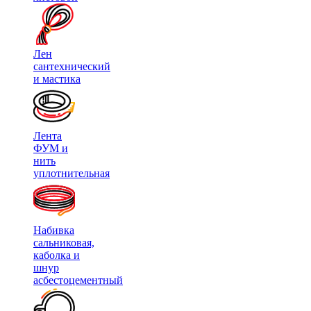
Лен
сантехнический
и мастика
Лента
ФУМ и
нить
уплотнительная
Набивка
сальниковая,
каболка и
шнур
асбестоцементный