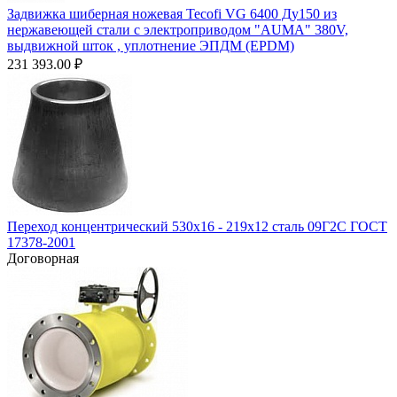
Задвижка шиберная ножевая Tecofi VG 6400 Ду150 из
нержавеющей стали с электроприводом "AUMA" 380V,
выдвижной шток , уплотнение ЭПДМ (EPDM)
231 393.00
₽
Переход концентрический 530х16 - 219х12 сталь 09Г2С ГОСТ
17378-2001
Договорная