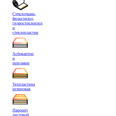
Стеклоткань,
фольгоизол,
гидростеклоизол
и
стеклопластик
Асбокартон
и
пергамин
Техпластина
резиновая
Паронит
листовой