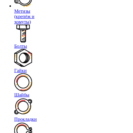
Метизы
(крепёж и
хомуты)
Болты
Гайки
Шайбы
Прокладки