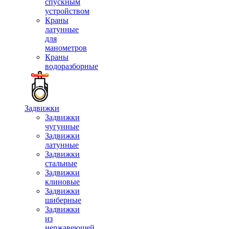
спускным
устройством
Краны
латунные
для
манометров
Краны
водоразборные
Задвижки
Задвижки
чугунные
Задвижки
латунные
Задвижки
стальные
Задвижки
клиновые
Задвижки
шиберные
Задвижки
из
нержавеющей