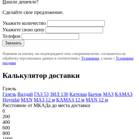
Н
ашли дешевле?
Сделайте свое предложение.
Укажите количество
Укажите свою цену
Телефон
Нажимая на кнопку, вы подтверждаете свое совершеннолетие, соглашаетесь на
обработку персональных данных в соответствии с
Условиями
, а также с
Условиями
продажи
Калькулятор доставки
Газель
Газель
Валдай
ГАЗ 53
ЗИЛ 130
Катюша
Бычок
МАЗ
КАМАЗ
Huyndai
MAN
МАЗ 12 м
КАМАЗ 12 м
MAN 12 м
Расстояние от МКАДа до места доставки
0
200
400
600
800
1000