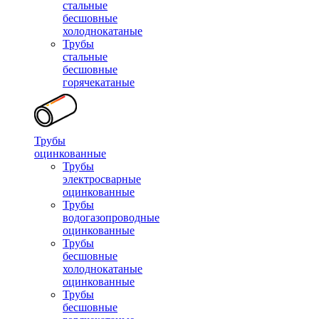
стальные
бесшовные
холоднокатаные
Трубы
стальные
бесшовные
горячекатаные
Трубы
оцинкованные
Трубы
электросварные
оцинкованные
Трубы
водогазопроводные
оцинкованные
Трубы
бесшовные
холоднокатаные
оцинкованные
Трубы
бесшовные