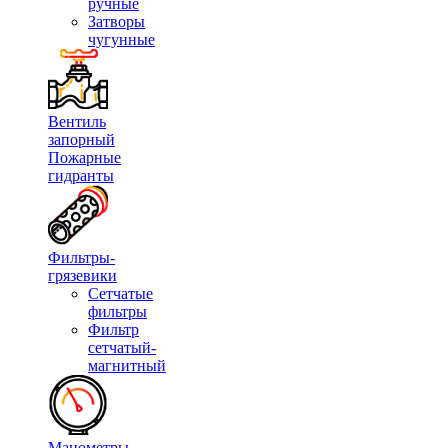
ручные
Затворы
чугунные
Вентиль
запорный
Пожарные
гидранты
Фильтры-
грязевики
Сетчатые
фильтры
Фильтр
сетчатый-
магнитный
Манометры