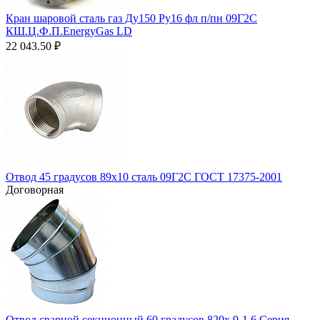
Кран шаровой сталь газ Ду150 Ру16 фл п/пн 09Г2С
КШ.Ц.Ф.П.EnergyGas LD
22 043.50
₽
Отвод 45 градусов 89х10 сталь 09Г2С ГОСТ 17375-2001
Договорная
Отвод сварной секционный 60 градусов 820х 9-1,6 Серия