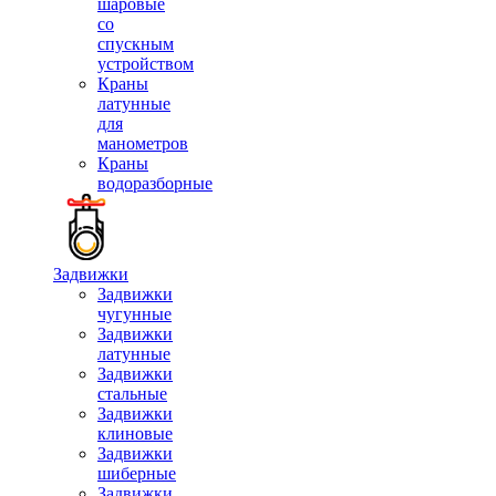
шаровые
со
спускным
устройством
Краны
латунные
для
манометров
Краны
водоразборные
Задвижки
Задвижки
чугунные
Задвижки
латунные
Задвижки
стальные
Задвижки
клиновые
Задвижки
шиберные
Задвижки