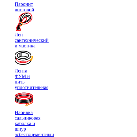
Паронит
листовой
Лен
сантехнический
и мастика
Лента
ФУМ и
нить
уплотнительная
Набивка
сальниковая,
каболка и
шнур
асбестоцементный