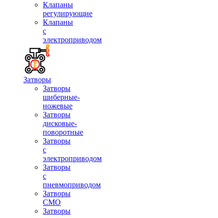
Клапаны
регулирующие
Клапаны
с
электроприводом
Затворы
Затворы
шиберные-
ножевые
Затворы
дисковые-
поворотные
Затворы
с
электроприводом
Затворы
с
пневмоприводом
Затворы
СМО
Затворы