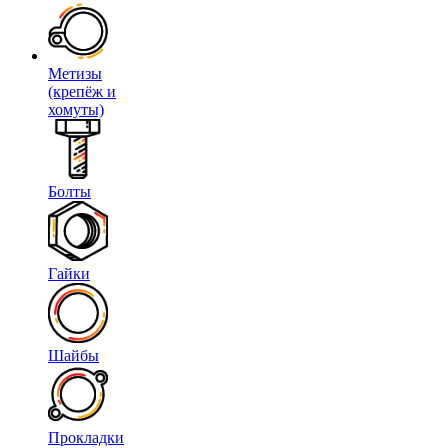
Метизы
(крепёж и
хомуты)
Болты
Гайки
Шайбы
Прокладки