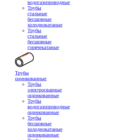
водогазопроводные
Трубы
стальные
бесшовные
холоднокатаные
Трубы
стальные
бесшовные
горячекатаные
Трубы
оцинкованные
Трубы
электросварные
оцинкованные
Трубы
водогазопроводные
оцинкованные
Трубы
бесшовные
холоднокатаные
оцинкованные