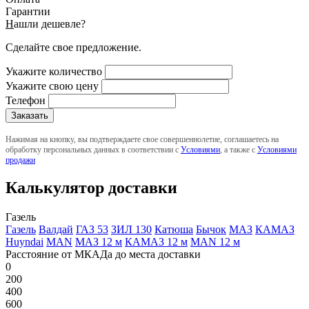
Гарантии
Н
ашли дешевле?
Сделайте свое предложение.
Укажите количество
Укажите свою цену
Телефон
Нажимая на кнопку, вы подтверждаете свое совершеннолетие, соглашаетесь на
обработку персональных данных в соответствии с
Условиями
, а также с
Условиями
продажи
Калькулятор доставки
Газель
Газель
Валдай
ГАЗ 53
ЗИЛ 130
Катюша
Бычок
МАЗ
КАМАЗ
Huyndai
MAN
МАЗ 12 м
КАМАЗ 12 м
MAN 12 м
Расстояние от МКАДа до места доставки
0
200
400
600