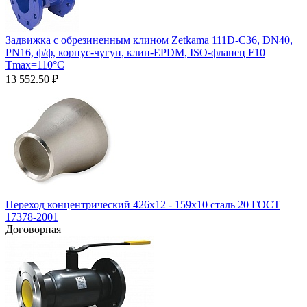
Задвижка с обрезиненным клином Zetkama 111D-C36, DN40,
PN16, ф/ф, корпус-чугун, клин-EPDM, ISO-фланец F10
Tmax=110°С
13 552.50
₽
Переход концентрический 426х12 - 159х10 сталь 20 ГОСТ
17378-2001
Договорная