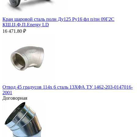
Кран шаровой сталь полн Ду125 Ру16 фл п/пн 09Г2С
КШ.Ц.Ф.П.Energy LD
16 471.80
₽
Отвод 45 градусов 114х 6 сталь 13ХФА ТУ 1462-203-0147016-
2001
Договорная