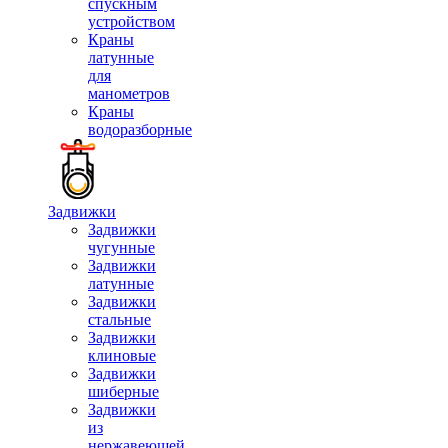
спускным
устройством
Краны
латунные
для
манометров
Краны
водоразборные
Задвижки
Задвижки
чугунные
Задвижки
латунные
Задвижки
стальные
Задвижки
клиновые
Задвижки
шиберные
Задвижки
из
нержавеющей