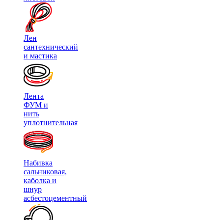
Лен
сантехнический
и мастика
Лента
ФУМ и
нить
уплотнительная
Набивка
сальниковая,
каболка и
шнур
асбестоцементный