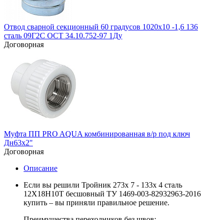
Отвод сварной секционный 60 градусов 1020х10 -1,6 136
сталь 09Г2С ОСТ 34.10.752-97 1Ду
Договорная
Муфта ПП PRO AQUA комбинированная в/р под ключ
Дн63x2"
Договорная
Описание
Если вы решили Тройник 273х 7 - 133х 4 сталь
12Х18Н10Т бесшовный ТУ 1469-003-82932963-2016
купить – вы приняли правильное решение.
Преимущества переходников без швов: