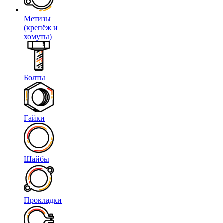
Метизы
(крепёж и
хомуты)
Болты
Гайки
Шайбы
Прокладки