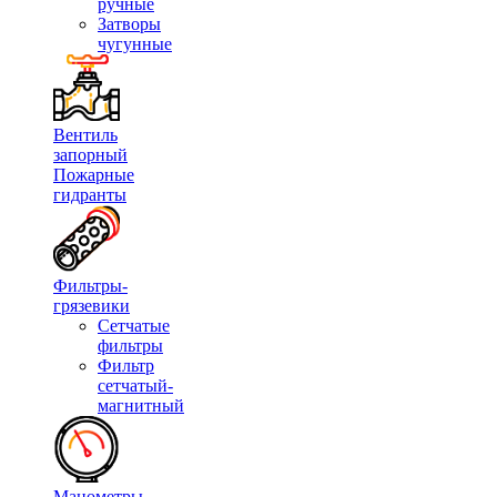
ручные
Затворы
чугунные
Вентиль
запорный
Пожарные
гидранты
Фильтры-
грязевики
Сетчатые
фильтры
Фильтр
сетчатый-
магнитный
Манометры