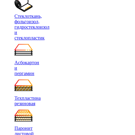
Стеклоткань,
фольгоизол,
гидростеклоизол
и
стеклопластик
Асбокартон
и
пергамин
Техпластина
резиновая
Паронит
листовой