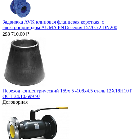
Задвижка AVK клиновая фланцевая короткая, с
электроприводом AUMA PN16 серия 15/70-72 DN200
298 710.00
₽
Переход концентрический 159х 5 -108х4,5 сталь 12Х18Н10Т
ОСТ 34.10.699-97
Договорная