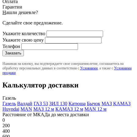
Оплата
Гарантии
Н
ашли дешевле?
Сделайте свое предложение.
Укажите количество
Укажите свою цену
Телефон
Нажимая на кнопку, вы подтверждаете свое совершеннолетие, соглашаетесь на
обработку персональных данных в соответствии с
Условиями
, а также с
Условиями
продажи
Калькулятор доставки
Газель
Газель
Валдай
ГАЗ 53
ЗИЛ 130
Катюша
Бычок
МАЗ
КАМАЗ
Huyndai
MAN
МАЗ 12 м
КАМАЗ 12 м
MAN 12 м
Расстояние от МКАДа до места доставки
0
200
400
600