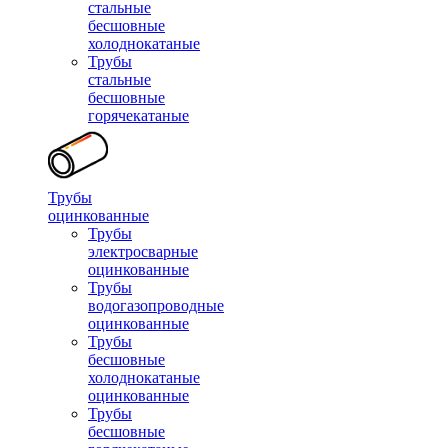
стальные
бесшовные
холоднокатаные
Трубы
стальные
бесшовные
горячекатаные
Трубы
оцинкованные
Трубы
электросварные
оцинкованные
Трубы
водогазопроводные
оцинкованные
Трубы
бесшовные
холоднокатаные
оцинкованные
Трубы
бесшовные