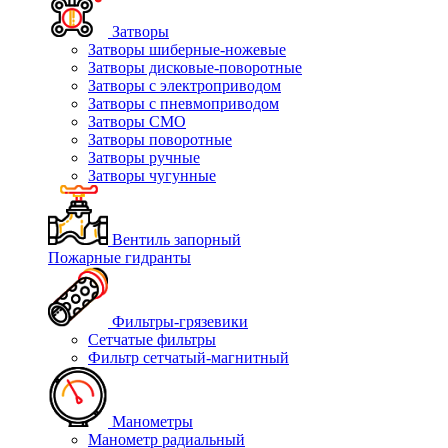
Затворы
Затворы шиберные-ножевые
Затворы дисковые-поворотные
Затворы с электроприводом
Затворы с пневмоприводом
Затворы СМО
Затворы поворотные
Затворы ручные
Затворы чугунные
Вентиль запорный
Пожарные гидранты
Фильтры-грязевики
Сетчатые фильтры
Фильтр сетчатый-магнитный
Манометры
Манометр радиальный