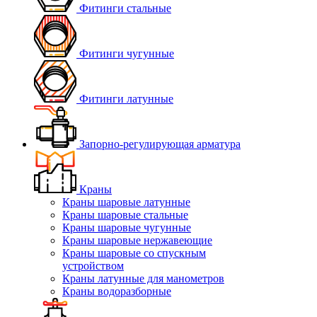
Фитинги стальные
Фитинги чугунные
Фитинги латунные
Запорно-регулирующая арматура
Краны
Краны шаровые латунные
Краны шаровые стальные
Краны шаровые чугунные
Краны шаровые нержавеющие
Краны шаровые со спускным
устройством
Краны латунные для манометров
Краны водоразборные