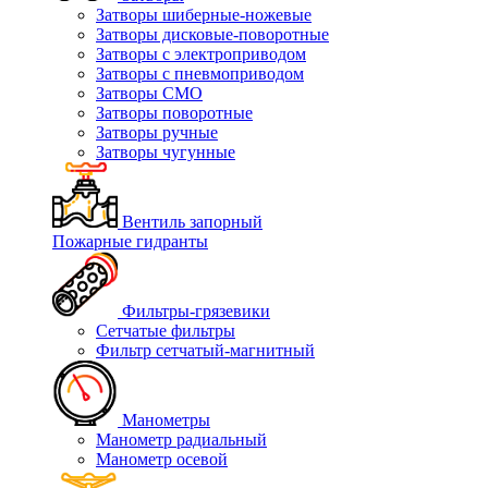
Затворы шиберные-ножевые
Затворы дисковые-поворотные
Затворы с электроприводом
Затворы с пневмоприводом
Затворы СМО
Затворы поворотные
Затворы ручные
Затворы чугунные
Вентиль запорный
Пожарные гидранты
Фильтры-грязевики
Сетчатые фильтры
Фильтр сетчатый-магнитный
Манометры
Манометр радиальный
Манометр осевой