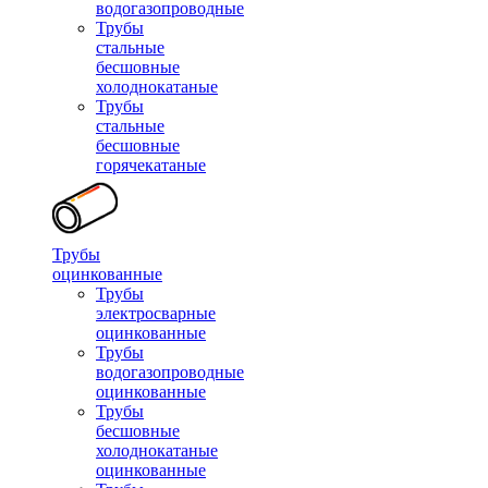
водогазопроводные
Трубы
стальные
бесшовные
холоднокатаные
Трубы
стальные
бесшовные
горячекатаные
Трубы
оцинкованные
Трубы
электросварные
оцинкованные
Трубы
водогазопроводные
оцинкованные
Трубы
бесшовные
холоднокатаные
оцинкованные