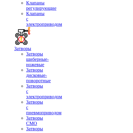
Клапаны
регулирующие
Клапаны
с
электроприводом
Затворы
Затворы
шиберные-
ножевые
Затворы
дисковые-
поворотные
Затворы
с
электроприводом
Затворы
с
пневмоприводом
Затворы
СМО
Затворы