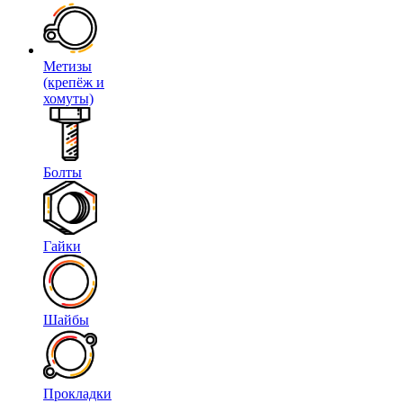
Метизы
(крепёж и
хомуты)
Болты
Гайки
Шайбы
Прокладки