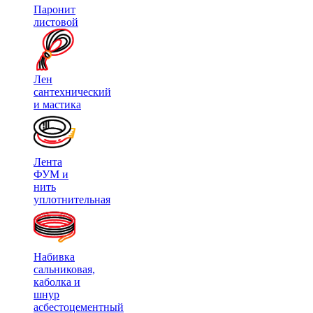
Паронит
листовой
Лен
сантехнический
и мастика
Лента
ФУМ и
нить
уплотнительная
Набивка
сальниковая,
каболка и
шнур
асбестоцементный