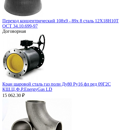
Переход концентрический 108х9 - 89х 8 сталь 12Х18Н10Т
ОСТ 34.10.699-97
Договорная
Кран шаровой сталь газ полн Ду80 Ру16 фл ред 09Г2С
КШ.Ц.Ф.Р.EnergyGas LD
15 062.30
₽