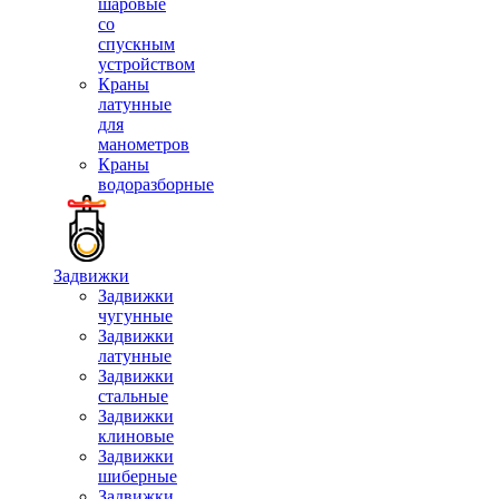
шаровые
со
спускным
устройством
Краны
латунные
для
манометров
Краны
водоразборные
Задвижки
Задвижки
чугунные
Задвижки
латунные
Задвижки
стальные
Задвижки
клиновые
Задвижки
шиберные
Задвижки