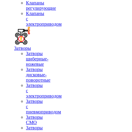
Клапаны
регулирующие
Клапаны
с
электроприводом
Затворы
Затворы
шиберные-
ножевые
Затворы
дисковые-
поворотные
Затворы
с
электроприводом
Затворы
с
пневмоприводом
Затворы
СМО
Затворы