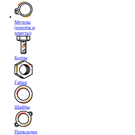
Метизы
(крепёж и
хомуты)
Болты
Гайки
Шайбы
Прокладки