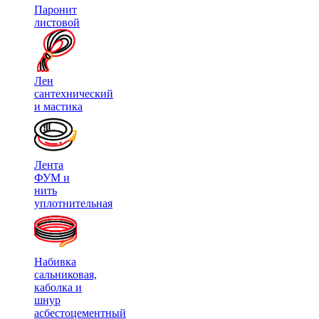
Паронит
листовой
Лен
сантехнический
и мастика
Лента
ФУМ и
нить
уплотнительная
Набивка
сальниковая,
каболка и
шнур
асбестоцементный