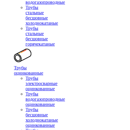
водогазопроводные
Трубы
стальные
бесшовные
холоднокатаные
Трубы
стальные
бесшовные
горячекатаные
Трубы
оцинкованные
Трубы
электросварные
оцинкованные
Трубы
водогазопроводные
оцинкованные
Трубы
бесшовные
холоднокатаные
оцинкованные