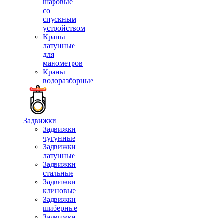
шаровые
со
спускным
устройством
Краны
латунные
для
манометров
Краны
водоразборные
Задвижки
Задвижки
чугунные
Задвижки
латунные
Задвижки
стальные
Задвижки
клиновые
Задвижки
шиберные
Задвижки