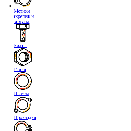
Метизы
(крепёж и
хомуты)
Болты
Гайки
Шайбы
Прокладки