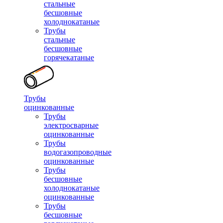
стальные
бесшовные
холоднокатаные
Трубы
стальные
бесшовные
горячекатаные
Трубы
оцинкованные
Трубы
электросварные
оцинкованные
Трубы
водогазопроводные
оцинкованные
Трубы
бесшовные
холоднокатаные
оцинкованные
Трубы
бесшовные