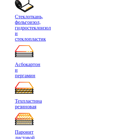
Стеклоткань,
фольгоизол,
гидростеклоизол
и
стеклопластик
Асбокартон
и
пергамин
Техпластина
резиновая
Паронит
листовой