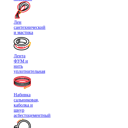
Лен
сантехнический
и мастика
Лента
ФУМ и
нить
уплотнительная
Набивка
сальниковая,
каболка и
шнур
асбестоцементный