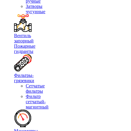
ручные
Затворы
чугунные
Вентиль
запорный
Пожарные
гидранты
Фильтры-
грязевики
Сетчатые
фильтры
Фильтр
сетчатый-
магнитный
Манометры