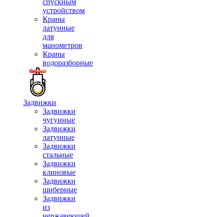
спускным
устройством
Краны
латунные
для
манометров
Краны
водоразборные
Задвижки
Задвижки
чугунные
Задвижки
латунные
Задвижки
стальные
Задвижки
клиновые
Задвижки
шиберные
Задвижки
из
нержавеющей