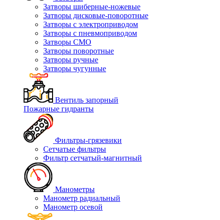
Затворы шиберные-ножевые
Затворы дисковые-поворотные
Затворы с электроприводом
Затворы с пневмоприводом
Затворы СМО
Затворы поворотные
Затворы ручные
Затворы чугунные
Вентиль запорный
Пожарные гидранты
Фильтры-грязевики
Сетчатые фильтры
Фильтр сетчатый-магнитный
Манометры
Манометр радиальный
Манометр осевой