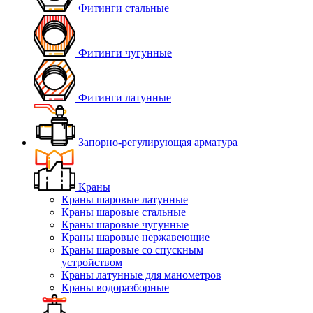
Фитинги стальные
Фитинги чугунные
Фитинги латунные
Запорно-регулирующая арматура
Краны
Краны шаровые латунные
Краны шаровые стальные
Краны шаровые чугунные
Краны шаровые нержавеющие
Краны шаровые со спускным
устройством
Краны латунные для манометров
Краны водоразборные