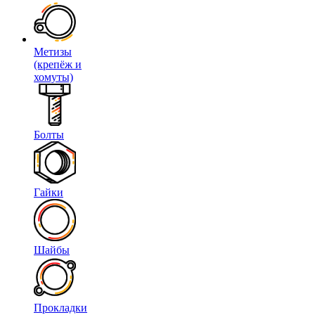
Метизы
(крепёж и
хомуты)
Болты
Гайки
Шайбы
Прокладки