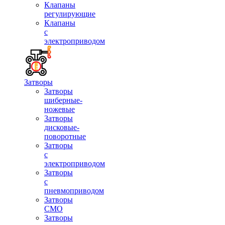
Клапаны
регулирующие
Клапаны
с
электроприводом
Затворы
Затворы
шиберные-
ножевые
Затворы
дисковые-
поворотные
Затворы
с
электроприводом
Затворы
с
пневмоприводом
Затворы
СМО
Затворы