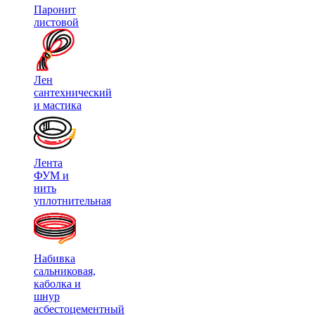
Паронит
листовой
Лен
сантехнический
и мастика
Лента
ФУМ и
нить
уплотнительная
Набивка
сальниковая,
каболка и
шнур
асбестоцементный