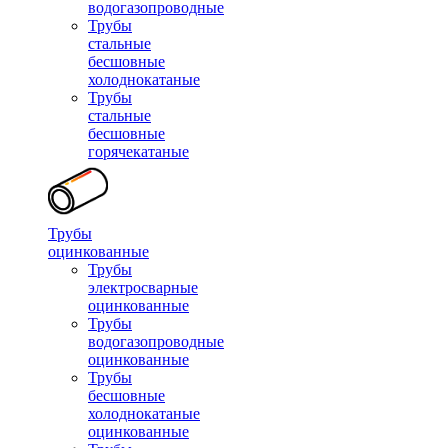
водогазопроводные
Трубы
стальные
бесшовные
холоднокатаные
Трубы
стальные
бесшовные
горячекатаные
Трубы
оцинкованные
Трубы
электросварные
оцинкованные
Трубы
водогазопроводные
оцинкованные
Трубы
бесшовные
холоднокатаные
оцинкованные