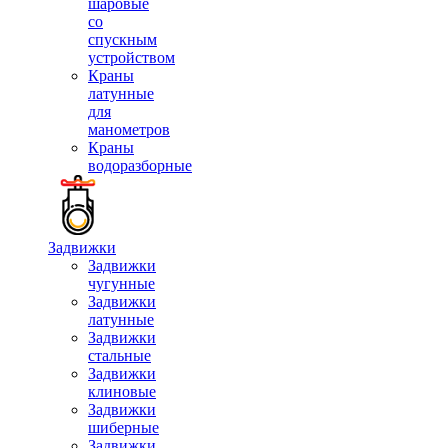
шаровые
со
спускным
устройством
Краны
латунные
для
манометров
Краны
водоразборные
Задвижки
Задвижки
чугунные
Задвижки
латунные
Задвижки
стальные
Задвижки
клиновые
Задвижки
шиберные
Задвижки