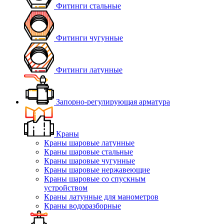
Фитинги стальные
Фитинги чугунные
Фитинги латунные
Запорно-регулирующая арматура
Краны
Краны шаровые латунные
Краны шаровые стальные
Краны шаровые чугунные
Краны шаровые нержавеющие
Краны шаровые со спускным
устройством
Краны латунные для манометров
Краны водоразборные