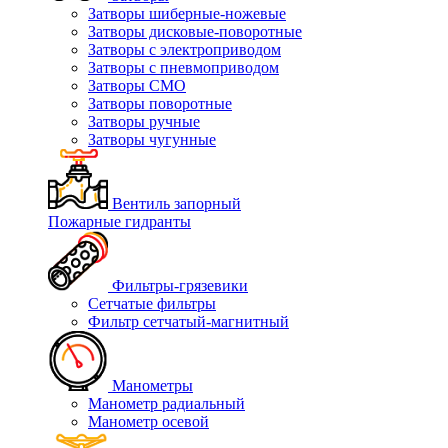
Затворы шиберные-ножевые
Затворы дисковые-поворотные
Затворы с электроприводом
Затворы с пневмоприводом
Затворы СМО
Затворы поворотные
Затворы ручные
Затворы чугунные
Вентиль запорный
Пожарные гидранты
Фильтры-грязевики
Сетчатые фильтры
Фильтр сетчатый-магнитный
Манометры
Манометр радиальный
Манометр осевой