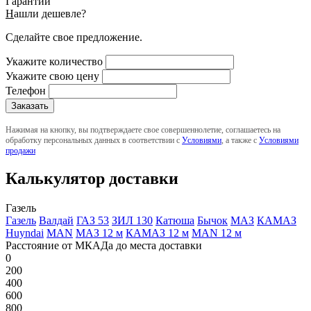
Гарантии
Н
ашли дешевле?
Сделайте свое предложение.
Укажите количество
Укажите свою цену
Телефон
Нажимая на кнопку, вы подтверждаете свое совершеннолетие, соглашаетесь на
обработку персональных данных в соответствии с
Условиями
, а также с
Условиями
продажи
Калькулятор доставки
Газель
Газель
Валдай
ГАЗ 53
ЗИЛ 130
Катюша
Бычок
МАЗ
КАМАЗ
Huyndai
MAN
МАЗ 12 м
КАМАЗ 12 м
MAN 12 м
Расстояние от МКАДа до места доставки
0
200
400
600
800