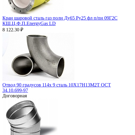
Кран шаровой сталь газ полн Ду65 Ру25 фл п/пн 09Г2С
КШ.Ц.Ф.П.EnergyGas LD
8 122.30
₽
Отвод 90 градусов 114х 9 сталь 10Х17Н13М2Т ОСТ
34.10.699-97
Договорная