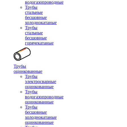
водогазопроводные
Трубы
стальные
бесшовные
холоднокатаные
Трубы
стальные
бесшовные
горячекатаные
Трубы
оцинкованные
Трубы
электросварные
оцинкованные
Трубы
водогазопроводные
оцинкованные
Трубы
бесшовные
холоднокатаные
оцинкованные