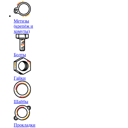
Метизы
(крепёж и
хомуты)
Болты
Гайки
Шайбы
Прокладки