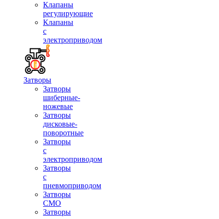
Клапаны
регулирующие
Клапаны
с
электроприводом
Затворы
Затворы
шиберные-
ножевые
Затворы
дисковые-
поворотные
Затворы
с
электроприводом
Затворы
с
пневмоприводом
Затворы
СМО
Затворы