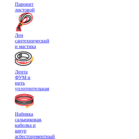
Паронит
листовой
Лен
сантехнический
и мастика
Лента
ФУМ и
нить
уплотнительная
Набивка
сальниковая,
каболка и
шнур
асбестоцементный