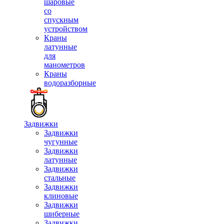
шаровые
со
спускным
устройством
Краны
латунные
для
манометров
Краны
водоразборные
Задвижки
Задвижки
чугунные
Задвижки
латунные
Задвижки
стальные
Задвижки
клиновые
Задвижки
шиберные
Задвижки