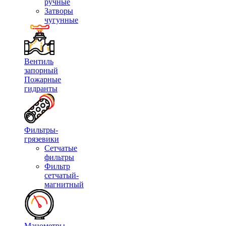
ручные
Затворы
чугунные
Вентиль
запорный
Пожарные
гидранты
Фильтры-
грязевики
Сетчатые
фильтры
Фильтр
сетчатый-
магнитный
Манометры