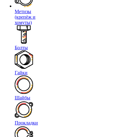
Метизы
(крепёж и
хомуты)
Болты
Гайки
Шайбы
Прокладки