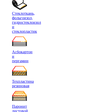
Стеклоткань,
фольгоизол,
гидростеклоизол
и
стеклопластик
Асбокартон
и
пергамин
Техпластина
резиновая
Паронит
листовой