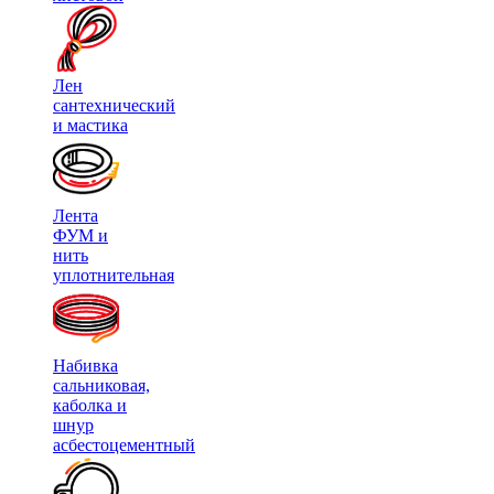
Лен
сантехнический
и мастика
Лента
ФУМ и
нить
уплотнительная
Набивка
сальниковая,
каболка и
шнур
асбестоцементный