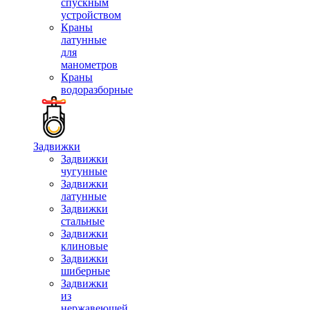
спускным
устройством
Краны
латунные
для
манометров
Краны
водоразборные
Задвижки
Задвижки
чугунные
Задвижки
латунные
Задвижки
стальные
Задвижки
клиновые
Задвижки
шиберные
Задвижки
из
нержавеющей