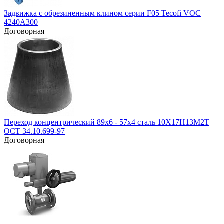
Задвижка с обрезиненным клином серии F05 Tecofi VOC
4240A300
Договорная
Переход концентрический 89х6 - 57х4 сталь 10Х17Н13М2Т
ОСТ 34.10.699-97
Договорная