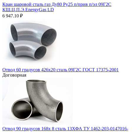
Кран шаровой сталь газ Ду80 Ру25 п/прив п/эл 09Г2С
КШ.Ц.П.Э.EnergyGas LD
6 947.10
₽
Отвод 60 градусов 426х20 сталь 09Г2С ГОСТ 17375-2001
Договорная
Отвод 90 градусов 168х 8 сталь 13ХФА ТУ 1462-203-0147016-