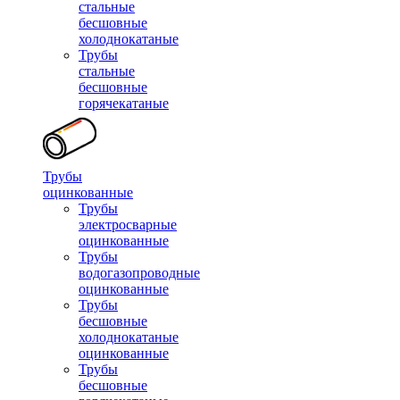
стальные
бесшовные
холоднокатаные
Трубы
стальные
бесшовные
горячекатаные
Трубы
оцинкованные
Трубы
электросварные
оцинкованные
Трубы
водогазопроводные
оцинкованные
Трубы
бесшовные
холоднокатаные
оцинкованные
Трубы
бесшовные