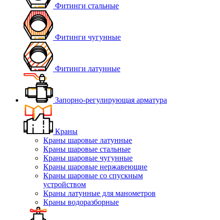
Фитинги стальные
Фитинги чугунные
Фитинги латунные
Запорно-регулирующая арматура
Краны
Краны шаровые латунные
Краны шаровые стальные
Краны шаровые чугунные
Краны шаровые нержавеющие
Краны шаровые со спускным
устройством
Краны латунные для манометров
Краны водоразборные