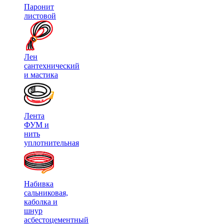
Паронит
листовой
Лен
сантехнический
и мастика
Лента
ФУМ и
нить
уплотнительная
Набивка
сальниковая,
каболка и
шнур
асбестоцементный