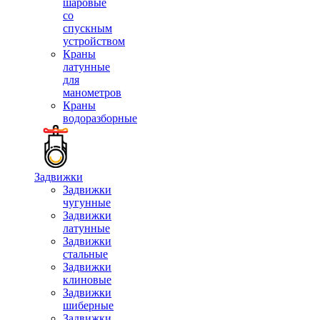
шаровые
со
спускным
устройством
Краны
латунные
для
манометров
Краны
водоразборные
Задвижки
Задвижки
чугунные
Задвижки
латунные
Задвижки
стальные
Задвижки
клиновые
Задвижки
шиберные
Задвижки