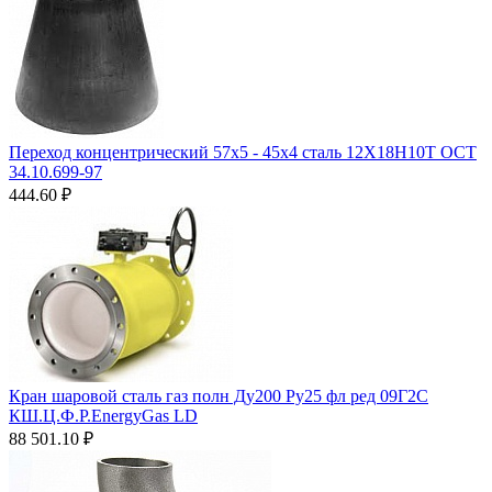
Переход концентрический 57х5 - 45х4 сталь 12Х18Н10Т ОСТ
34.10.699-97
444.60
₽
Кран шаровой сталь газ полн Ду200 Ру25 фл ред 09Г2С
КШ.Ц.Ф.Р.EnergyGas LD
88 501.10
₽