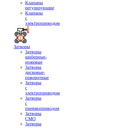
Клапаны
регулирующие
Клапаны
с
электроприводом
Затворы
Затворы
шиберные-
ножевые
Затворы
дисковые-
поворотные
Затворы
с
электроприводом
Затворы
с
пневмоприводом
Затворы
СМО
Затворы