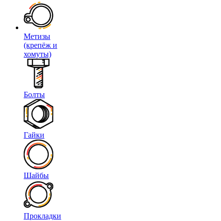
Метизы
(крепёж и
хомуты)
Болты
Гайки
Шайбы
Прокладки