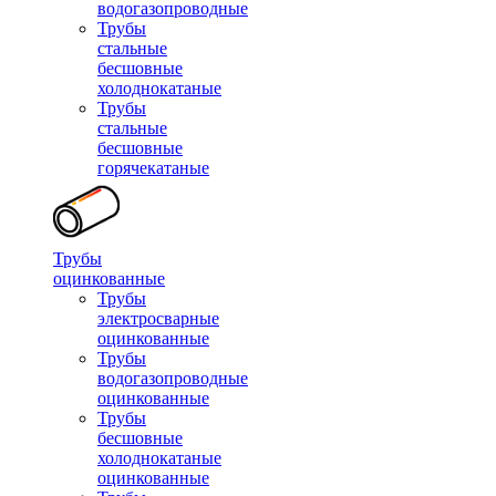
водогазопроводные
Трубы
стальные
бесшовные
холоднокатаные
Трубы
стальные
бесшовные
горячекатаные
Трубы
оцинкованные
Трубы
электросварные
оцинкованные
Трубы
водогазопроводные
оцинкованные
Трубы
бесшовные
холоднокатаные
оцинкованные