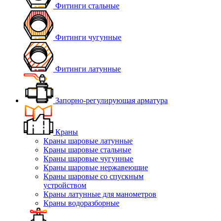
Фитинги стальные
Фитинги чугунные
Фитинги латунные
Запорно-регулирующая арматура
Краны
Краны шаровые латунные
Краны шаровые стальные
Краны шаровые чугунные
Краны шаровые нержавеющие
Краны шаровые со спускным
устройством
Краны латунные для манометров
Краны водоразборные