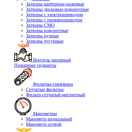
Затворы шиберные-ножевые
Затворы дисковые-поворотные
Затворы с электроприводом
Затворы с пневмоприводом
Затворы СМО
Затворы поворотные
Затворы ручные
Затворы чугунные
Вентиль запорный
Пожарные гидранты
Фильтры-грязевики
Сетчатые фильтры
Фильтр сетчатый-магнитный
Манометры
Манометр радиальный
Манометр осевой