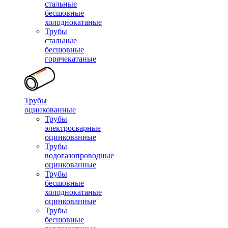
стальные
бесшовные
холоднокатаные
Трубы
стальные
бесшовные
горячекатаные
Трубы
оцинкованные
Трубы
электросварные
оцинкованные
Трубы
водогазопроводные
оцинкованные
Трубы
бесшовные
холоднокатаные
оцинкованные
Трубы
бесшовные