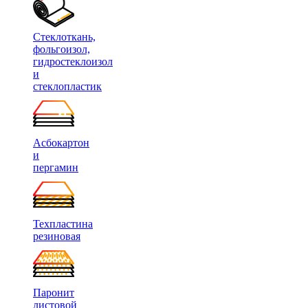
Стеклоткань,
фольгоизол,
гидростеклоизол
и
стеклопластик
Асбокартон
и
пергамин
Техпластина
резиновая
Паронит
листовой