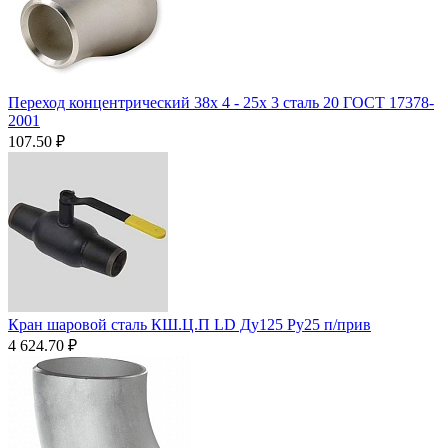
Переход концентрический 38х 4 - 25х 3 сталь 20 ГОСТ 17378-
2001
107.50
₽
Кран шаровой сталь КШ.Ц.П LD Ду125 Ру25 п/прив
4 624.70
₽