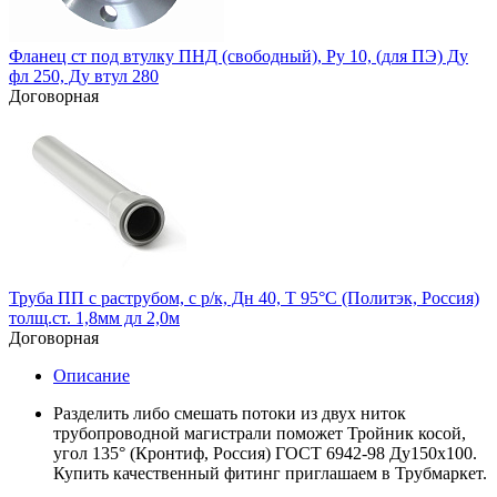
Фланец ст под втулку ПНД (свободный), Ру 10, (для ПЭ) Ду
фл 250, Ду втул 280
Договорная
Труба ПП с раструбом, с р/к, Дн 40, Т 95°С (Политэк, Россия)
толщ.ст. 1,8мм дл 2,0м
Договорная
Описание
Разделить либо смешать потоки из двух ниток
трубопроводной магистрали поможет Тройник косой,
угол 135° (Кронтиф, Россия) ГОСТ 6942-98 Ду150х100.
Купить качественный фитинг приглашаем в Трубмаркет.