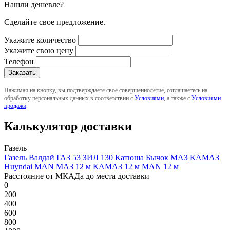
Н
ашли дешевле?
Сделайте свое предложение.
Укажите количество
Укажите свою цену
Телефон
Нажимая на кнопку, вы подтверждаете свое совершеннолетие, соглашаетесь на
обработку персональных данных в соответствии с
Условиями
, а также с
Условиями
продажи
Калькулятор доставки
Газель
Газель
Валдай
ГАЗ 53
ЗИЛ 130
Катюша
Бычок
МАЗ
КАМАЗ
Huyndai
MAN
МАЗ 12 м
КАМАЗ 12 м
MAN 12 м
Расстояние от МКАДа до места доставки
0
200
400
600
800