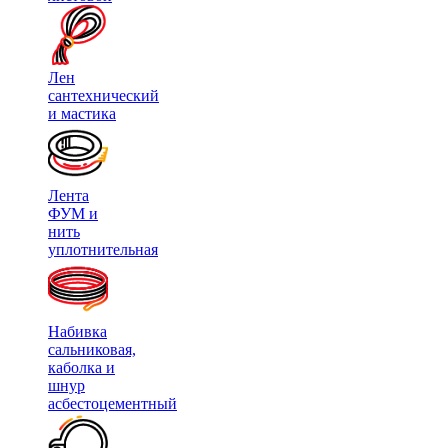
Лен
сантехнический
и мастика
Лента
ФУМ и
нить
уплотнительная
Набивка
сальниковая,
каболка и
шнур
асбестоцементный