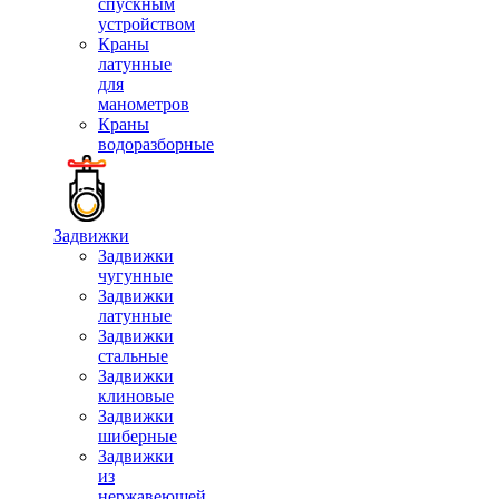
спускным
устройством
Краны
латунные
для
манометров
Краны
водоразборные
Задвижки
Задвижки
чугунные
Задвижки
латунные
Задвижки
стальные
Задвижки
клиновые
Задвижки
шиберные
Задвижки
из
нержавеющей