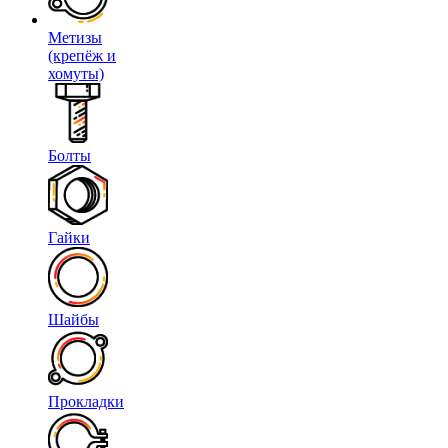
Метизы
(крепёж и
хомуты)
Болты
Гайки
Шайбы
Прокладки