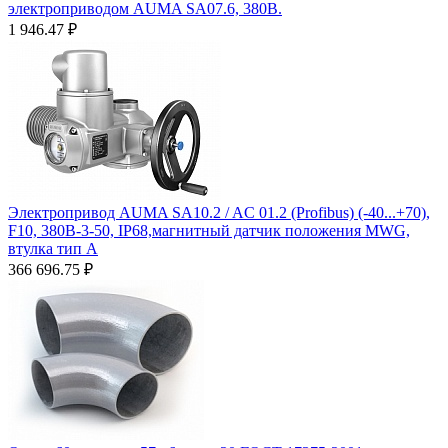
электроприводом AUMA SA07.6, 380В.
1 946.47
₽
Электропривод AUMA SA10.2 / AC 01.2 (Profibus) (-40...+70),
F10, 380В-3-50, IP68,магнитный датчик положения MWG,
втулка тип А
366 696.75
₽