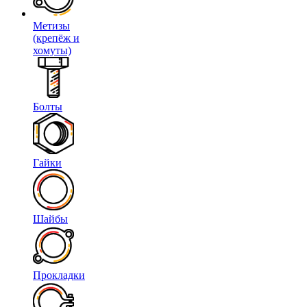
Метизы
(крепёж и
хомуты)
Болты
Гайки
Шайбы
Прокладки