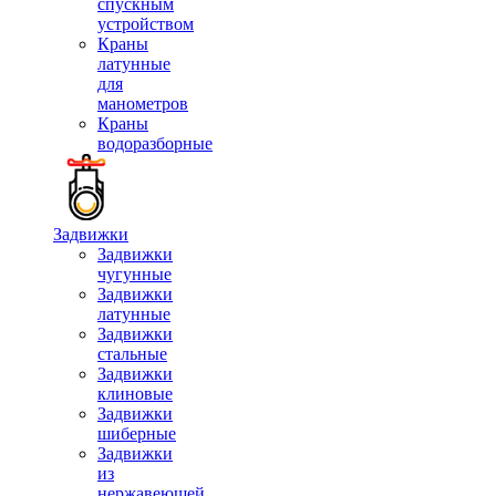
спускным
устройством
Краны
латунные
для
манометров
Краны
водоразборные
Задвижки
Задвижки
чугунные
Задвижки
латунные
Задвижки
стальные
Задвижки
клиновые
Задвижки
шиберные
Задвижки
из
нержавеющей