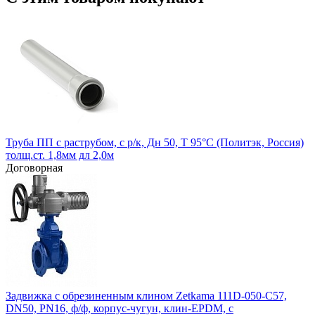
Труба ПП с раструбом, с р/к, Дн 50, Т 95°С (Политэк, Россия)
толщ.ст. 1,8мм дл 2,0м
Договорная
Задвижка с обрезиненным клином Zetkama 111D-050-C57,
DN50, PN16, ф/ф, корпус-чугун, клин-EPDM, с