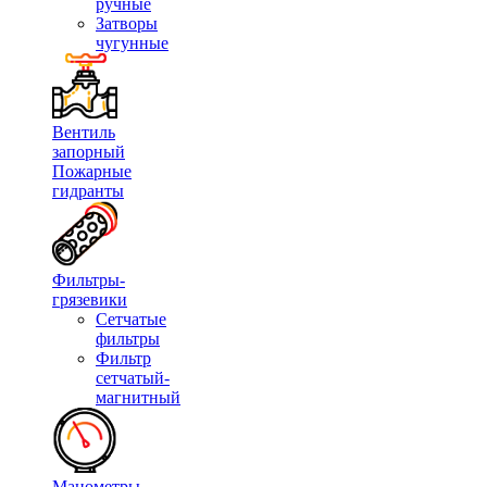
ручные
Затворы
чугунные
Вентиль
запорный
Пожарные
гидранты
Фильтры-
грязевики
Сетчатые
фильтры
Фильтр
сетчатый-
магнитный
Манометры