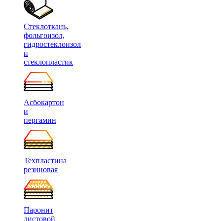
Стеклоткань,
фольгоизол,
гидростеклоизол
и
стеклопластик
Асбокартон
и
пергамин
Техпластина
резиновая
Паронит
листовой