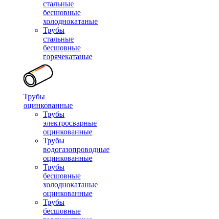
стальные
бесшовные
холоднокатаные
Трубы
стальные
бесшовные
горячекатаные
Трубы
оцинкованные
Трубы
электросварные
оцинкованные
Трубы
водогазопроводные
оцинкованные
Трубы
бесшовные
холоднокатаные
оцинкованные
Трубы
бесшовные