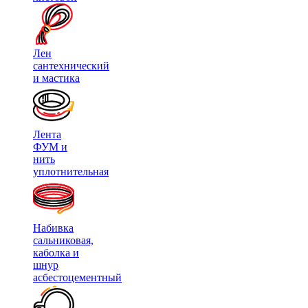
Лен
сантехнический
и мастика
Лента
ФУМ и
нить
уплотнительная
Набивка
сальниковая,
каболка и
шнур
асбестоцементный