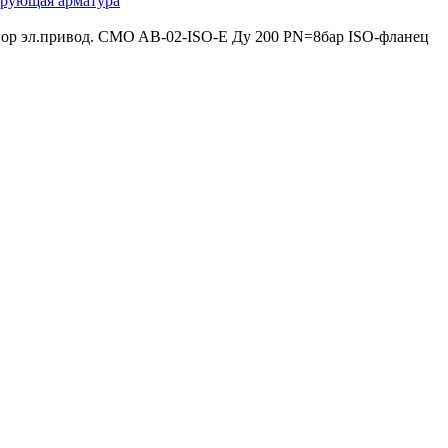
ирующая арматура
ор эл.привод. CMO AB-02-ISO-E Ду 200 PN=8бар ISO-фланец