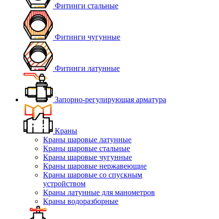
Фитинги стальные
Фитинги чугунные
Фитинги латунные
Запорно-регулирующая арматура
Краны
Краны шаровые латунные
Краны шаровые стальные
Краны шаровые чугунные
Краны шаровые нержавеющие
Краны шаровые со спускным
устройством
Краны латунные для манометров
Краны водоразборные