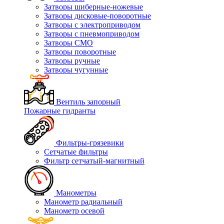
Затворы шиберные-ножевые
Затворы дисковые-поворотные
Затворы с электроприводом
Затворы с пневмоприводом
Затворы СМО
Затворы поворотные
Затворы ручные
Затворы чугунные
Вентиль запорный
Пожарные гидранты
Фильтры-грязевики
Сетчатые фильтры
Фильтр сетчатый-магнитный
Манометры
Манометр радиальный
Манометр осевой