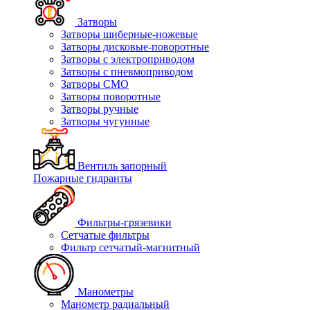
Затворы
Затворы шиберные-ножевые
Затворы дисковые-поворотные
Затворы с электроприводом
Затворы с пневмоприводом
Затворы СМО
Затворы поворотные
Затворы ручные
Затворы чугунные
Вентиль запорный
Пожарные гидранты
Фильтры-грязевики
Сетчатые фильтры
Фильтр сетчатый-магнитный
Манометры
Манометр радиальный