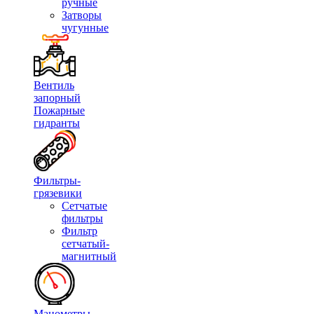
ручные
Затворы
чугунные
Вентиль
запорный
Пожарные
гидранты
Фильтры-
грязевики
Сетчатые
фильтры
Фильтр
сетчатый-
магнитный
Манометры