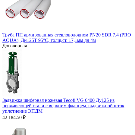
Труба ПП армированная стекловолокном PN20 SDR 7,4 (PRO
AQUA), Дн125Т 95°С, толщ.ст. 17,1мм дл 4м
Договорная
Задвижка шиберная ножевая Tecofi VG 6400 Ду125 из
нержавеющей стали с верхним фланцем, выдвижной шток,
уплотнение ЭПДМ
42 184.50
₽