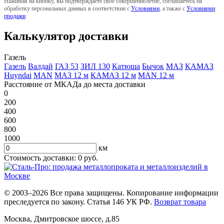
Нажимая на кнопку, вы подтверждаете свое совершеннолетие, соглашаетесь на
обработку персональных данных в соответствии с
Условиями
, а также с
Условиями
продажи
Калькулятор доставки
Газель
Газель
Валдай
ГАЗ 53
ЗИЛ 130
Катюша
Бычок
МАЗ
КАМАЗ
Huyndai
MAN
МАЗ 12 м
КАМАЗ 12 м
MAN 12 м
Расстояние от МКАДа до места доставки
0
200
400
600
800
1000
км
Стоимость доставки:
0
руб.
© 2003–2026 Все права защищены. Копирование информации
преследуется по закону. Статья 146 УК РФ.
Возврат товара
Москва
,
Дмитровское шоссе, д.85