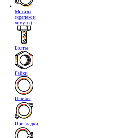
Метизы
(крепёж и
хомуты)
Болты
Гайки
Шайбы
Прокладки