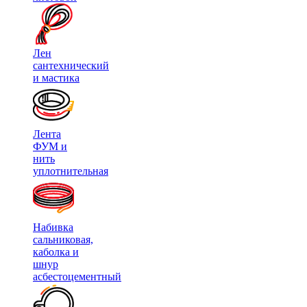
Лен
сантехнический
и мастика
Лента
ФУМ и
нить
уплотнительная
Набивка
сальниковая,
каболка и
шнур
асбестоцементный