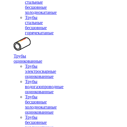
стальные
бесшовные
холоднокатаные
Трубы
стальные
бесшовные
горячекатаные
Трубы
оцинкованные
Трубы
электросварные
оцинкованные
Трубы
водогазопроводные
оцинкованные
Трубы
бесшовные
холоднокатаные
оцинкованные
Трубы
бесшовные