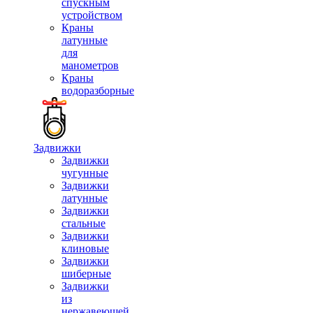
спускным
устройством
Краны
латунные
для
манометров
Краны
водоразборные
Задвижки
Задвижки
чугунные
Задвижки
латунные
Задвижки
стальные
Задвижки
клиновые
Задвижки
шиберные
Задвижки
из
нержавеющей