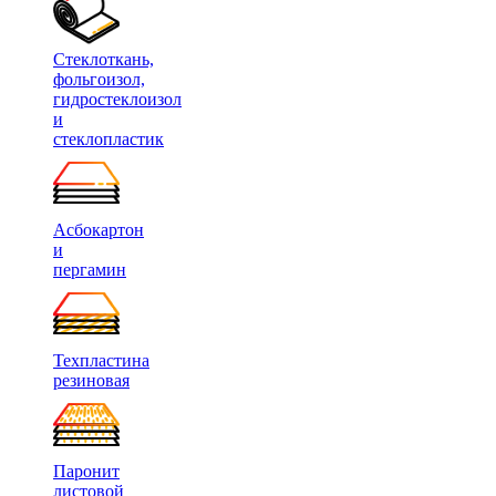
Стеклоткань,
фольгоизол,
гидростеклоизол
и
стеклопластик
Асбокартон
и
пергамин
Техпластина
резиновая
Паронит
листовой