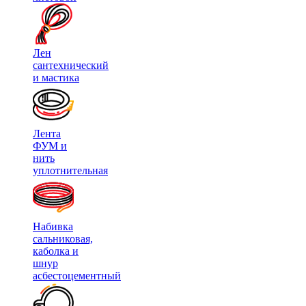
Лен
сантехнический
и мастика
Лента
ФУМ и
нить
уплотнительная
Набивка
сальниковая,
каболка и
шнур
асбестоцементный