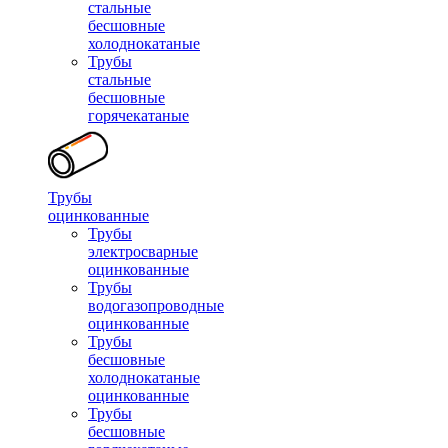
стальные
бесшовные
холоднокатаные
Трубы
стальные
бесшовные
горячекатаные
Трубы
оцинкованные
Трубы
электросварные
оцинкованные
Трубы
водогазопроводные
оцинкованные
Трубы
бесшовные
холоднокатаные
оцинкованные
Трубы
бесшовные