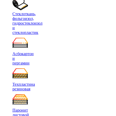
Стеклоткань,
фольгоизол,
гидростеклоизол
и
стеклопластик
Асбокартон
и
пергамин
Техпластина
резиновая
Паронит
листовой