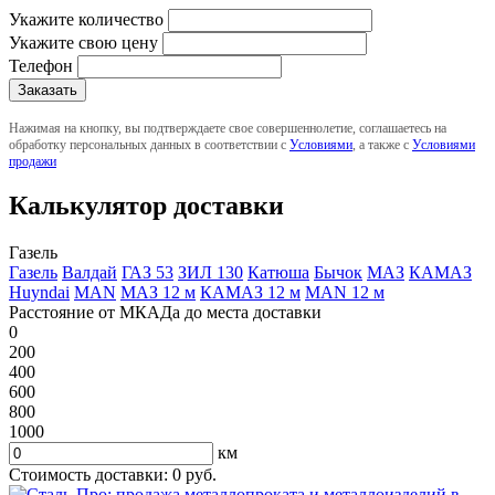
Укажите количество
Укажите свою цену
Телефон
Нажимая на кнопку, вы подтверждаете свое совершеннолетие, соглашаетесь на
обработку персональных данных в соответствии с
Условиями
, а также с
Условиями
продажи
Калькулятор доставки
Газель
Газель
Валдай
ГАЗ 53
ЗИЛ 130
Катюша
Бычок
МАЗ
КАМАЗ
Huyndai
MAN
МАЗ 12 м
КАМАЗ 12 м
MAN 12 м
Расстояние от МКАДа до места доставки
0
200
400
600
800
1000
км
Стоимость доставки:
0
руб.