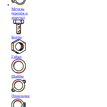
Метизы
(крепёж и
хомуты)
Болты
Гайки
Шайбы
Прокладки