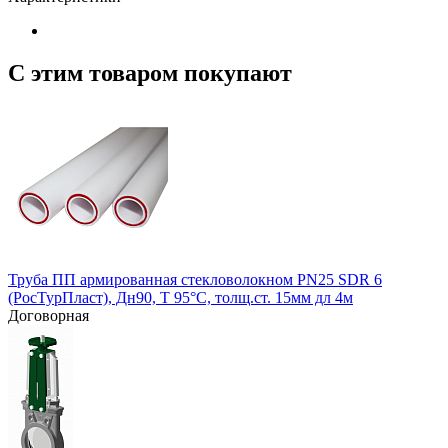
С этим товаром покупают
Труба ПП армированная стекловолокном PN25 SDR 6
(РосТурПласт), Дн90, Т 95°С, толщ.ст. 15мм дл 4м
Договорная