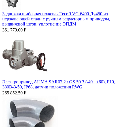
Задвижка шиберная ножевая Tecofi VG 6400 Ду450 из
нержавеющей стали с ручным редукторным приводом,
выдвижной шток, уплотнение ЭПДМ
361 779.00
₽
Электропривод AUMA SAR07.2 / GS 50.3 (-40...+60), F10,
380B-3-50, IP68, датчик положения RWG
265 852.50
₽