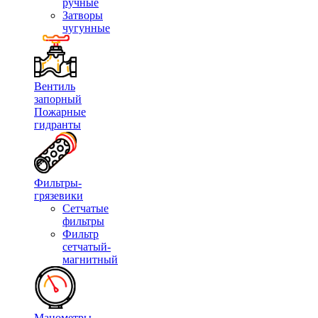
ручные
Затворы
чугунные
Вентиль
запорный
Пожарные
гидранты
Фильтры-
грязевики
Сетчатые
фильтры
Фильтр
сетчатый-
магнитный
Манометры