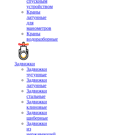
спускным
устройством
Краны
латунные
для
манометров
Краны
водоразборные
Задвижки
Задвижки
чугунные
Задвижки
латунные
Задвижки
стальные
Задвижки
клиновые
Задвижки
шиберные
Задвижки
из
нержавеющей