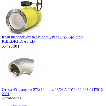
Кран шаровой сталь газ полн Ду200 Ру25 фл п/пн
КШ.Ц.Ф.П.GAS LD
55 495.30
₽
Отвод 45 градусов 273х12 сталь 13ХФА ТУ 1462-203-0147016-
2001
Договорная