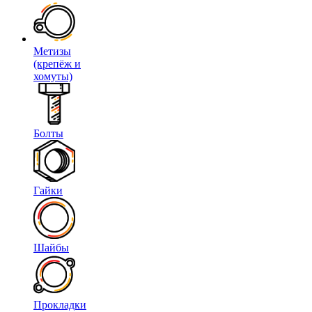
Метизы
(крепёж и
хомуты)
Болты
Гайки
Шайбы
Прокладки