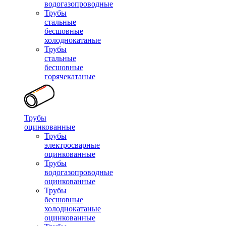
водогазопроводные
Трубы
стальные
бесшовные
холоднокатаные
Трубы
стальные
бесшовные
горячекатаные
Трубы
оцинкованные
Трубы
электросварные
оцинкованные
Трубы
водогазопроводные
оцинкованные
Трубы
бесшовные
холоднокатаные
оцинкованные