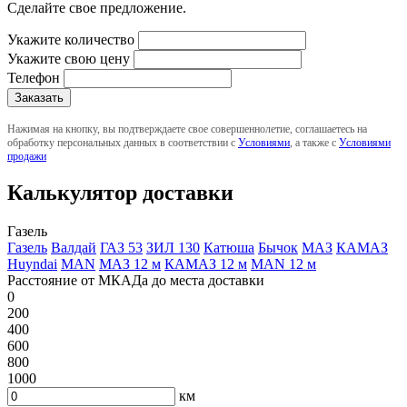
Сделайте свое предложение.
Укажите количество
Укажите свою цену
Телефон
Нажимая на кнопку, вы подтверждаете свое совершеннолетие, соглашаетесь на
обработку персональных данных в соответствии с
Условиями
, а также с
Условиями
продажи
Калькулятор доставки
Газель
Газель
Валдай
ГАЗ 53
ЗИЛ 130
Катюша
Бычок
МАЗ
КАМАЗ
Huyndai
MAN
МАЗ 12 м
КАМАЗ 12 м
MAN 12 м
Расстояние от МКАДа до места доставки
0
200
400
600
800
1000
км