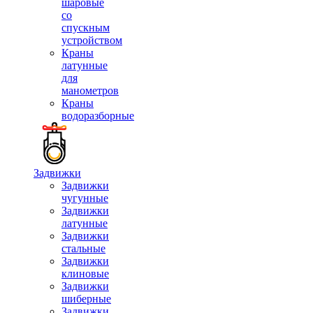
шаровые
со
спускным
устройством
Краны
латунные
для
манометров
Краны
водоразборные
Задвижки
Задвижки
чугунные
Задвижки
латунные
Задвижки
стальные
Задвижки
клиновые
Задвижки
шиберные
Задвижки