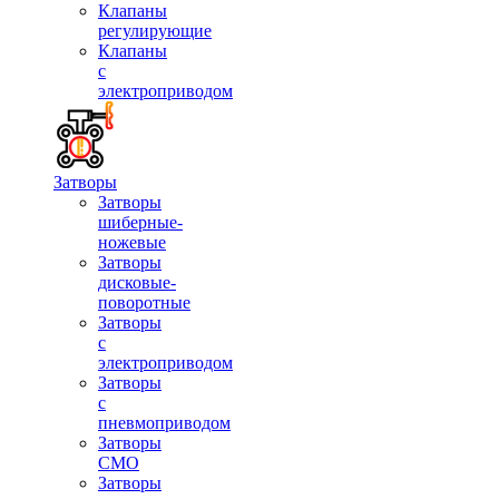
Клапаны
регулирующие
Клапаны
с
электроприводом
Затворы
Затворы
шиберные-
ножевые
Затворы
дисковые-
поворотные
Затворы
с
электроприводом
Затворы
с
пневмоприводом
Затворы
СМО
Затворы