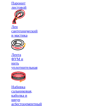
Паронит
листовой
Лен
сантехнический
и мастика
Лента
ФУМ и
нить
уплотнительная
Набивка
сальниковая,
каболка и
шнур
асбестоцементный