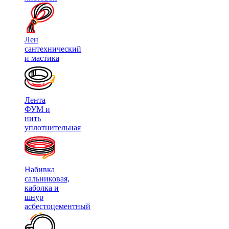
Лен
сантехнический
и мастика
Лента
ФУМ и
нить
уплотнительная
Набивка
сальниковая,
каболка и
шнур
асбестоцементный