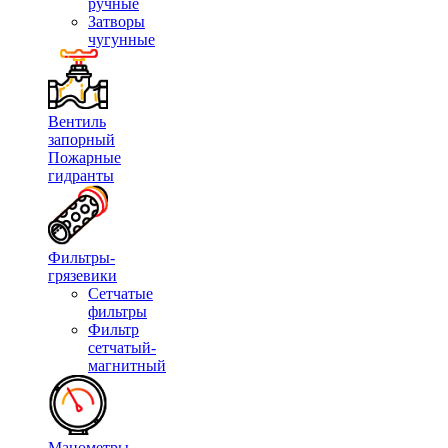
ручные
Затворы
чугунные
Вентиль
запорный
Пожарные
гидранты
Фильтры-
грязевики
Сетчатые
фильтры
Фильтр
сетчатый-
магнитный
Манометры