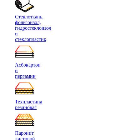
Стеклоткань,
фольгоизол,
гидростеклоизол
и
стеклопластик
Асбокартон
и
пергамин
Техпластина
резиновая
Паронит
листовой