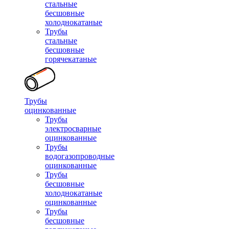
стальные
бесшовные
холоднокатаные
Трубы
стальные
бесшовные
горячекатаные
Трубы
оцинкованные
Трубы
электросварные
оцинкованные
Трубы
водогазопроводные
оцинкованные
Трубы
бесшовные
холоднокатаные
оцинкованные
Трубы
бесшовные