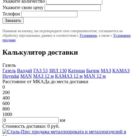
Укажите количество
Укажите свою цену
Телефон
Нажимая на кнопку, вы подтверждаете свое совершеннолетие, соглашаетесь на
обработку персональных данных в соответствии с
Условиями
, а также с
Условиями
продажи
Калькулятор доставки
Газель
Газель
Валдай
ГАЗ 53
ЗИЛ 130
Катюша
Бычок
МАЗ
КАМАЗ
Huyndai
MAN
МАЗ 12 м
КАМАЗ 12 м
MAN 12 м
Расстояние от МКАДа до места доставки
0
200
400
600
800
1000
км
Стоимость доставки:
0
руб.