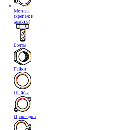
Метизы
(крепёж и
хомуты)
Болты
Гайки
Шайбы
Прокладки