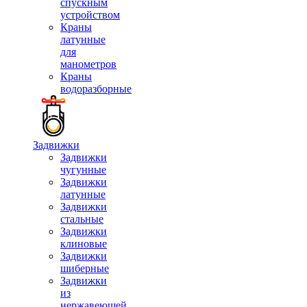
спускным
устройством
Краны
латунные
для
манометров
Краны
водоразборные
Задвижки
Задвижки
чугунные
Задвижки
латунные
Задвижки
стальные
Задвижки
клиновые
Задвижки
шиберные
Задвижки
из
нержавеющей