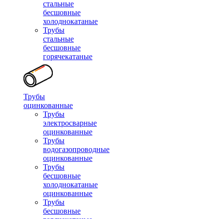
стальные
бесшовные
холоднокатаные
Трубы
стальные
бесшовные
горячекатаные
Трубы
оцинкованные
Трубы
электросварные
оцинкованные
Трубы
водогазопроводные
оцинкованные
Трубы
бесшовные
холоднокатаные
оцинкованные
Трубы
бесшовные