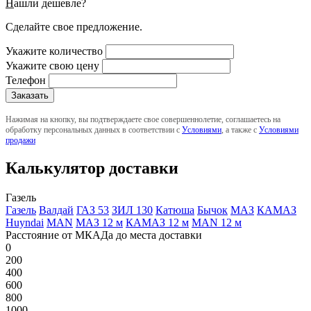
Н
ашли дешевле?
Сделайте свое предложение.
Укажите количество
Укажите свою цену
Телефон
Нажимая на кнопку, вы подтверждаете свое совершеннолетие, соглашаетесь на
обработку персональных данных в соответствии с
Условиями
, а также с
Условиями
продажи
Калькулятор доставки
Газель
Газель
Валдай
ГАЗ 53
ЗИЛ 130
Катюша
Бычок
МАЗ
КАМАЗ
Huyndai
MAN
МАЗ 12 м
КАМАЗ 12 м
MAN 12 м
Расстояние от МКАДа до места доставки
0
200
400
600
800
1000