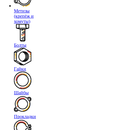
Метизы
(крепёж и
хомуты)
Болты
Гайки
Шайбы
Прокладки