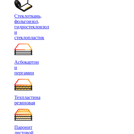
Стеклоткань,
фольгоизол,
гидростеклоизол
и
стеклопластик
Асбокартон
и
пергамин
Техпластина
резиновая
Паронит
листовой