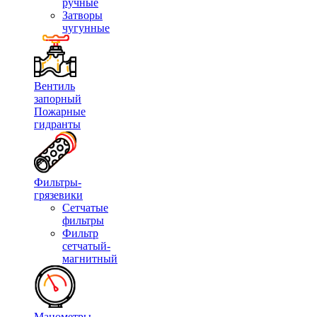
ручные
Затворы
чугунные
Вентиль
запорный
Пожарные
гидранты
Фильтры-
грязевики
Сетчатые
фильтры
Фильтр
сетчатый-
магнитный
Манометры