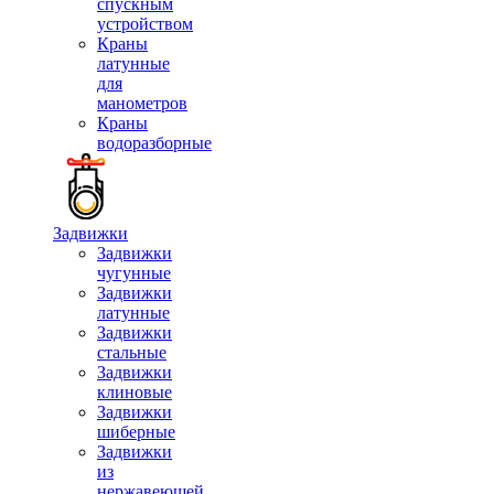
спускным
устройством
Краны
латунные
для
манометров
Краны
водоразборные
Задвижки
Задвижки
чугунные
Задвижки
латунные
Задвижки
стальные
Задвижки
клиновые
Задвижки
шиберные
Задвижки
из
нержавеющей