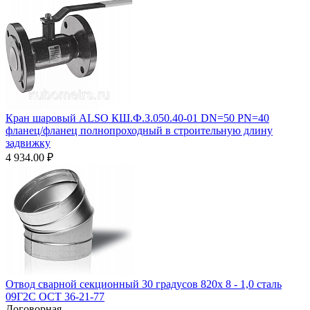
Кран шаровый ALSO КШ.Ф.З.050.40-01 DN=50 PN=40
фланец/фланец полнопроходный в строительную длину
задвижку
4 934.00
₽
Отвод сварной секционный 30 градусов 820х 8 - 1,0 сталь
09Г2С ОСТ 36-21-77
Договорная