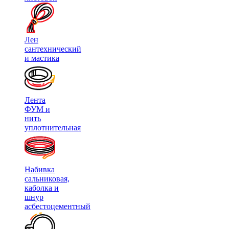
Лен
сантехнический
и мастика
Лента
ФУМ и
нить
уплотнительная
Набивка
сальниковая,
каболка и
шнур
асбестоцементный