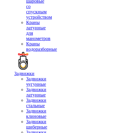
шаровые
со
спускным
устройством
Краны
латунные
для
манометров
Краны
водоразборные
Задвижки
Задвижки
чугунные
Задвижки
латунные
Задвижки
стальные
Задвижки
клиновые
Задвижки
шиберные
Задвижки