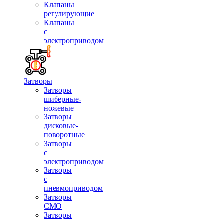
Клапаны
регулирующие
Клапаны
с
электроприводом
Затворы
Затворы
шиберные-
ножевые
Затворы
дисковые-
поворотные
Затворы
с
электроприводом
Затворы
с
пневмоприводом
Затворы
СМО
Затворы