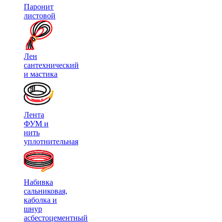
Паронит
листовой
Лен
сантехнический
и мастика
Лента
ФУМ и
нить
уплотнительная
Набивка
сальниковая,
каболка и
шнур
асбестоцементный