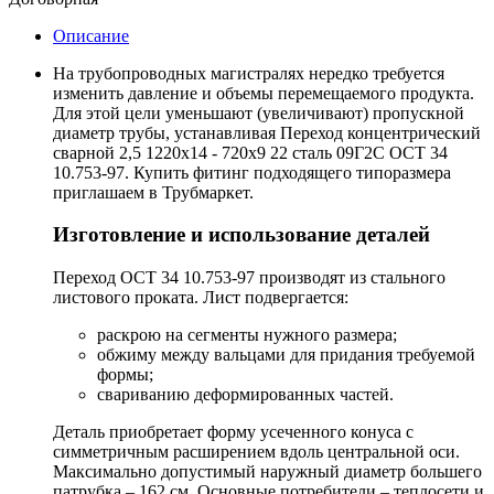
Описание
На трубопроводных магистралях нередко требуется
изменить давление и объемы перемещаемого продукта.
Для этой цели уменьшают (увеличивают) пропускной
диаметр трубы, устанавливая Переход концентрический
сварной 2,5 1220х14 - 720х9 22 сталь 09Г2С ОСТ 34
10.753-97. Купить фитинг подходящего типоразмера
приглашаем в Трубмаркет.
Изготовление и использование деталей
Переход ОСТ 34 10.753-97 производят из стального
листового проката. Лист подвергается:
раскрою на сегменты нужного размера;
обжиму между вальцами для придания требуемой
формы;
свариванию деформированных частей.
Деталь приобретает форму усеченного конуса с
симметричным расширением вдоль центральной оси.
Максимально допустимый наружный диаметр большего
патрубка – 162 см. Основные потребители – теплосети и