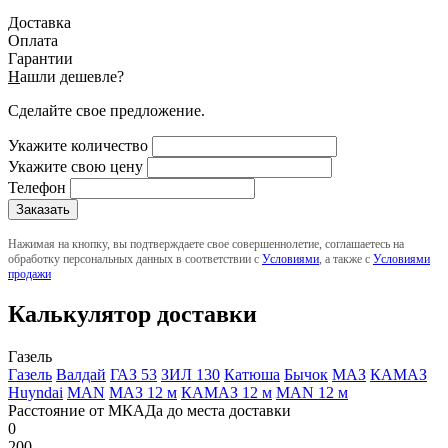
Доставка
Оплата
Гарантии
Н
ашли дешевле?
Сделайте свое предложение.
Укажите количество
Укажите свою цену
Телефон
Нажимая на кнопку, вы подтверждаете свое совершеннолетие, соглашаетесь на
обработку персональных данных в соответствии с
Условиями
, а также с
Условиями
продажи
Калькулятор доставки
Газель
Газель
Валдай
ГАЗ 53
ЗИЛ 130
Катюша
Бычок
МАЗ
КАМАЗ
Huyndai
MAN
МАЗ 12 м
КАМАЗ 12 м
MAN 12 м
Расстояние от МКАДа до места доставки
0
200