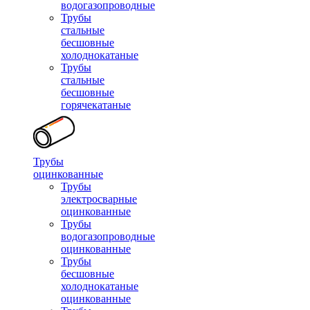
водогазопроводные
Трубы
стальные
бесшовные
холоднокатаные
Трубы
стальные
бесшовные
горячекатаные
Трубы
оцинкованные
Трубы
электросварные
оцинкованные
Трубы
водогазопроводные
оцинкованные
Трубы
бесшовные
холоднокатаные
оцинкованные