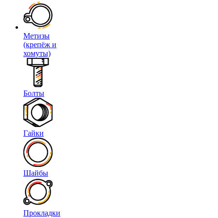
Метизы
(крепёж и
хомуты)
Болты
Гайки
Шайбы
Прокладки