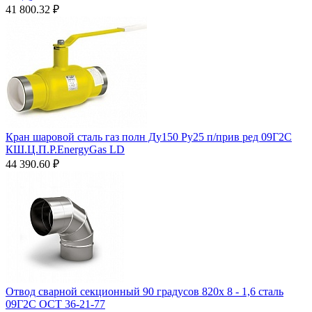
41 800.32
₽
Кран шаровой сталь газ полн Ду150 Ру25 п/прив ред 09Г2С
КШ.Ц.П.Р.EnergyGas LD
44 390.60
₽
Отвод сварной секционный 90 градусов 820х 8 - 1,6 сталь
09Г2С ОСТ 36-21-77