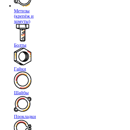
Метизы
(крепёж и
хомуты)
Болты
Гайки
Шайбы
Прокладки