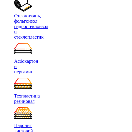
Стеклоткань,
фольгоизол,
гидростеклоизол
и
стеклопластик
Асбокартон
и
пергамин
Техпластина
резиновая
Паронит
листовой