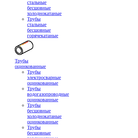
стальные
бесшовные
холоднокатаные
Трубы
стальные
бесшовные
горячекатаные
Трубы
оцинкованные
Трубы
электросварные
оцинкованные
Трубы
водогазопроводные
оцинкованные
Трубы
бесшовные
холоднокатаные
оцинкованные
Трубы
бесшовные