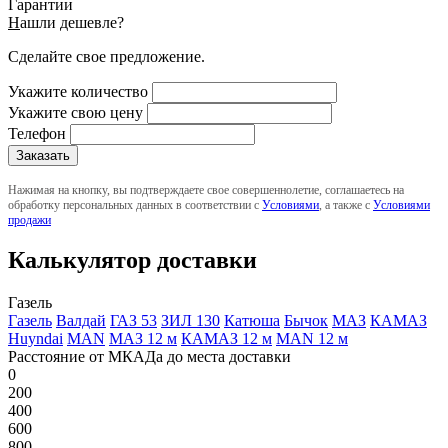
Гарантии
Н
ашли дешевле?
Сделайте свое предложение.
Укажите количество
Укажите свою цену
Телефон
Нажимая на кнопку, вы подтверждаете свое совершеннолетие, соглашаетесь на
обработку персональных данных в соответствии с
Условиями
, а также с
Условиями
продажи
Калькулятор доставки
Газель
Газель
Валдай
ГАЗ 53
ЗИЛ 130
Катюша
Бычок
МАЗ
КАМАЗ
Huyndai
MAN
МАЗ 12 м
КАМАЗ 12 м
MAN 12 м
Расстояние от МКАДа до места доставки
0
200
400
600
800