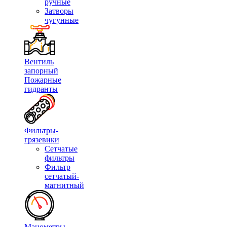
ручные
Затворы
чугунные
Вентиль
запорный
Пожарные
гидранты
Фильтры-
грязевики
Сетчатые
фильтры
Фильтр
сетчатый-
магнитный
Манометры