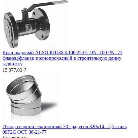
Кран шаровый ALSO КШ.Ф.З.100.25-01 DN=100 PN=25
фланец/фланец полнопроходный в строительную длину
задвижку
15 077.00
₽
Отвод сварной секционный 30 градусов 820х14 - 2,5 сталь
09Г2С ОСТ 36-21-77
Договорная