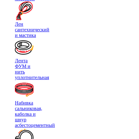
Лен
сантехнический
и мастика
Лента
ФУМ и
нить
уплотнительная
Набивка
сальниковая,
каболка и
шнур
асбестоцементный