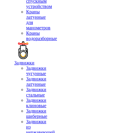
спускным
устройством
Краны
латунные
для
манометров
Краны
водоразборные
Задвижки
Задвижки
чугунные
Задвижки
латунные
Задвижки
стальные
Задвижки
клиновые
Задвижки
шиберные
Задвижки
из
нержавеющей