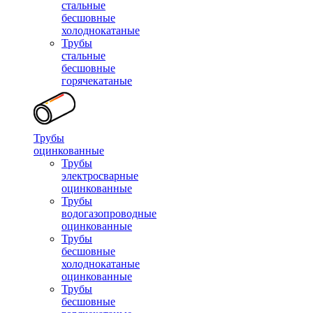
стальные
бесшовные
холоднокатаные
Трубы
стальные
бесшовные
горячекатаные
Трубы
оцинкованные
Трубы
электросварные
оцинкованные
Трубы
водогазопроводные
оцинкованные
Трубы
бесшовные
холоднокатаные
оцинкованные
Трубы
бесшовные