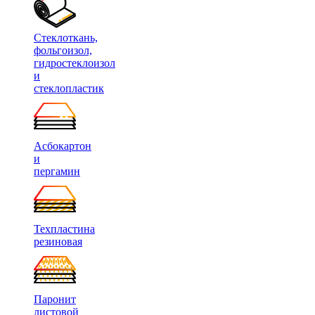
Стеклоткань,
фольгоизол,
гидростеклоизол
и
стеклопластик
Асбокартон
и
пергамин
Техпластина
резиновая
Паронит
листовой