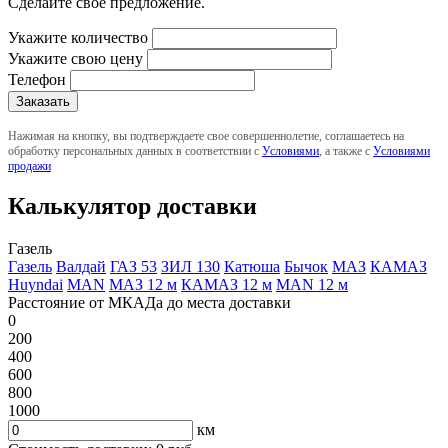
Сделайте свое предложение.
Укажите количество
Укажите свою цену
Телефон
Нажимая на кнопку, вы подтверждаете свое совершеннолетие, соглашаетесь на
обработку персональных данных в соответствии с
Условиями
, а также с
Условиями
продажи
Калькулятор доставки
Газель
Газель
Валдай
ГАЗ 53
ЗИЛ 130
Катюша
Бычок
МАЗ
КАМАЗ
Huyndai
MAN
МАЗ 12 м
КАМАЗ 12 м
MAN 12 м
Расстояние от МКАДа до места доставки
0
200
400
600
800
1000
км