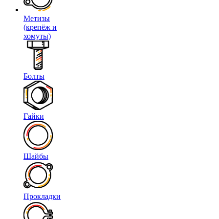
Метизы
(крепёж и
хомуты)
Болты
Гайки
Шайбы
Прокладки