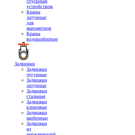
спускным
устройством
Краны
латунные
для
манометров
Краны
водоразборные
Задвижки
Задвижки
чугунные
Задвижки
латунные
Задвижки
стальные
Задвижки
клиновые
Задвижки
шиберные
Задвижки
из
нержавеющей