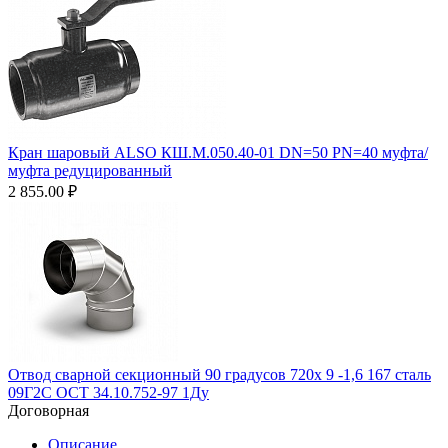
Кран шаровый ALSO КШ.М.050.40-01 DN=50 PN=40 муфта/
муфта редуцированный
2 855.00
₽
Отвод сварной секционный 90 градусов 720х 9 -1,6 167 сталь
09Г2С ОСТ 34.10.752-97 1Ду
Договорная
Описание