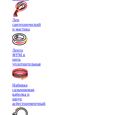
Лен
сантехнический
и мастика
Лента
ФУМ и
нить
уплотнительная
Набивка
сальниковая,
каболка и
шнур
асбестоцементный