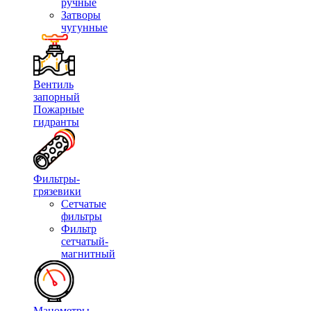
ручные
Затворы
чугунные
Вентиль
запорный
Пожарные
гидранты
Фильтры-
грязевики
Сетчатые
фильтры
Фильтр
сетчатый-
магнитный
Манометры