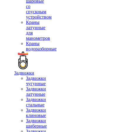
шаровые
со
спускным
устройством
Краны
латунные
для
манометров
Краны
водоразборные
Задвижки
Задвижки
чугунные
Задвижки
латунные
Задвижки
стальные
Задвижки
клиновые
Задвижки
шиберные
Задвижки