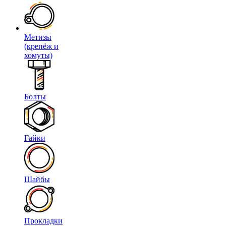
Метизы
(крепёж и
хомуты)
Болты
Гайки
Шайбы
Прокладки