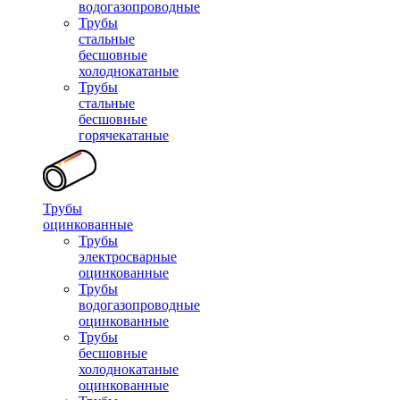
водогазопроводные
Трубы
стальные
бесшовные
холоднокатаные
Трубы
стальные
бесшовные
горячекатаные
Трубы
оцинкованные
Трубы
электросварные
оцинкованные
Трубы
водогазопроводные
оцинкованные
Трубы
бесшовные
холоднокатаные
оцинкованные