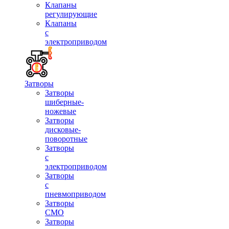
Клапаны
регулирующие
Клапаны
с
электроприводом
Затворы
Затворы
шиберные-
ножевые
Затворы
дисковые-
поворотные
Затворы
с
электроприводом
Затворы
с
пневмоприводом
Затворы
СМО
Затворы