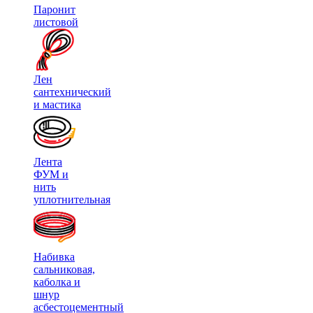
Паронит
листовой
Лен
сантехнический
и мастика
Лента
ФУМ и
нить
уплотнительная
Набивка
сальниковая,
каболка и
шнур
асбестоцементный