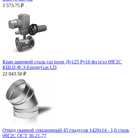
3 573.75
₽
Кран шаровой сталь газ полн Ду125 Ру16 фл п/эл 09Г2С
КШ.Ц.Ф.Э.EnergyGas LD
22 043.50
₽
Отвод сварной секционный 45 градусов 1420х14 - 1,6 сталь
09Г2С ОСТ 36-21-77