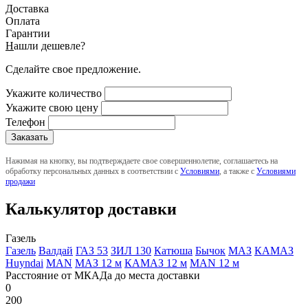
Доставка
Оплата
Гарантии
Н
ашли дешевле?
Сделайте свое предложение.
Укажите количество
Укажите свою цену
Телефон
Нажимая на кнопку, вы подтверждаете свое совершеннолетие, соглашаетесь на
обработку персональных данных в соответствии с
Условиями
, а также с
Условиями
продажи
Калькулятор доставки
Газель
Газель
Валдай
ГАЗ 53
ЗИЛ 130
Катюша
Бычок
МАЗ
КАМАЗ
Huyndai
MAN
МАЗ 12 м
КАМАЗ 12 м
MAN 12 м
Расстояние от МКАДа до места доставки
0
200