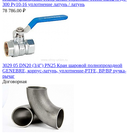
300 Ру10-16 уплотнение латунь / латунь
78 786.00
₽
3029 05 DN20 (3/4") PN25 Кран шаровой полнопроходной
GENEBRE, корпус-латунь, уплотнение-PTFE, ВР/ВР ручка-
рычаг
Договорная