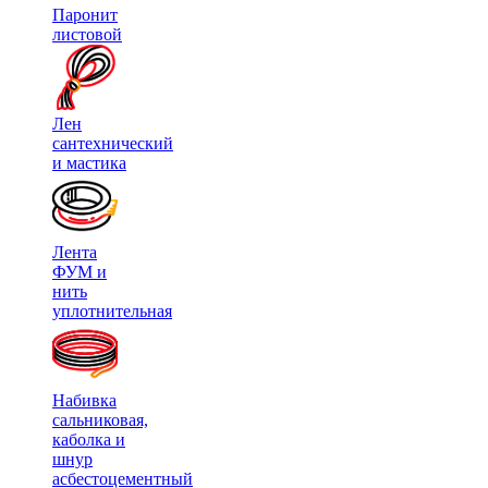
Паронит
листовой
Лен
сантехнический
и мастика
Лента
ФУМ и
нить
уплотнительная
Набивка
сальниковая,
каболка и
шнур
асбестоцементный