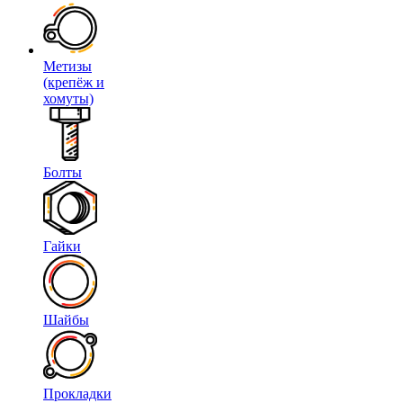
Метизы
(крепёж и
хомуты)
Болты
Гайки
Шайбы
Прокладки