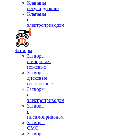
Клапаны
регулирующие
Клапаны
с
электроприводом
Затворы
Затворы
шиберные-
ножевые
Затворы
дисковые-
поворотные
Затворы
с
электроприводом
Затворы
с
пневмоприводом
Затворы
СМО
Затворы