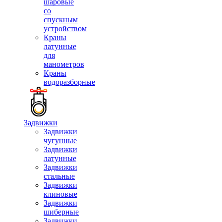
шаровые
со
спускным
устройством
Краны
латунные
для
манометров
Краны
водоразборные
Задвижки
Задвижки
чугунные
Задвижки
латунные
Задвижки
стальные
Задвижки
клиновые
Задвижки
шиберные
Задвижки