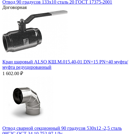
Отвод 90 градусов 133х10 сталь 20 ГОСТ 17375-2001
Договорная
Кран шаровый ALSO КШ.М.015.40-01 DN=15 PN=40 муфта/
муфта редуцированный
1 602.00
₽
Отвод сварной секционный 90 градусов 530х12 -2,5 сталь
09Г2С ОСТ 34.10.752-97 1Ду