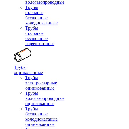
водогазопроводные
Трубы
стальные
бесшовные
холоднокатаные
Трубы
стальные
бесшовные
горячекатаные
Трубы
оцинкованные
Трубы
электросварные
оцинкованные
Трубы
водогазопроводные
оцинкованные
Трубы
бесшовные
холоднокатаные
оцинкованные