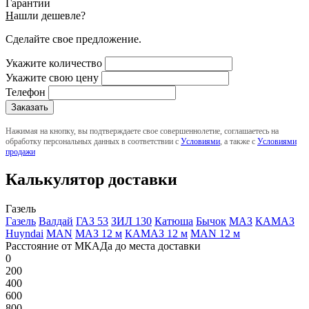
Гарантии
Н
ашли дешевле?
Сделайте свое предложение.
Укажите количество
Укажите свою цену
Телефон
Нажимая на кнопку, вы подтверждаете свое совершеннолетие, соглашаетесь на
обработку персональных данных в соответствии с
Условиями
, а также с
Условиями
продажи
Калькулятор доставки
Газель
Газель
Валдай
ГАЗ 53
ЗИЛ 130
Катюша
Бычок
МАЗ
КАМАЗ
Huyndai
MAN
МАЗ 12 м
КАМАЗ 12 м
MAN 12 м
Расстояние от МКАДа до места доставки
0
200
400
600
800