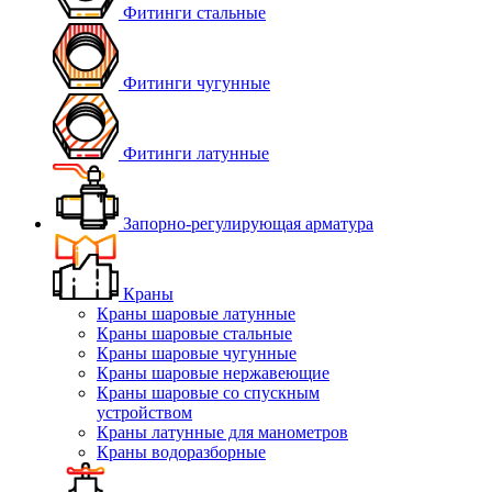
Фитинги стальные
Фитинги чугунные
Фитинги латунные
Запорно-регулирующая арматура
Краны
Краны шаровые латунные
Краны шаровые стальные
Краны шаровые чугунные
Краны шаровые нержавеющие
Краны шаровые со спускным
устройством
Краны латунные для манометров
Краны водоразборные