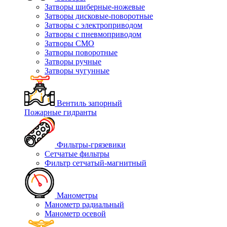
Затворы шиберные-ножевые
Затворы дисковые-поворотные
Затворы с электроприводом
Затворы с пневмоприводом
Затворы СМО
Затворы поворотные
Затворы ручные
Затворы чугунные
Вентиль запорный
Пожарные гидранты
Фильтры-грязевики
Сетчатые фильтры
Фильтр сетчатый-магнитный
Манометры
Манометр радиальный
Манометр осевой