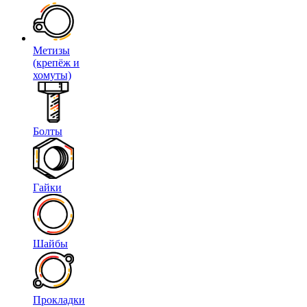
Метизы
(крепёж и
хомуты)
Болты
Гайки
Шайбы
Прокладки