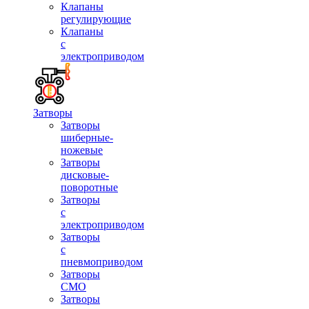
Клапаны
регулирующие
Клапаны
с
электроприводом
Затворы
Затворы
шиберные-
ножевые
Затворы
дисковые-
поворотные
Затворы
с
электроприводом
Затворы
с
пневмоприводом
Затворы
СМО
Затворы