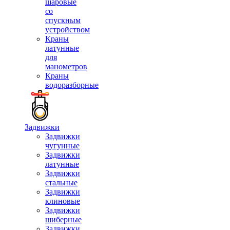
шаровые
со
спускным
устройством
Краны
латунные
для
манометров
Краны
водоразборные
Задвижки
Задвижки
чугунные
Задвижки
латунные
Задвижки
стальные
Задвижки
клиновые
Задвижки
шиберные
Задвижки