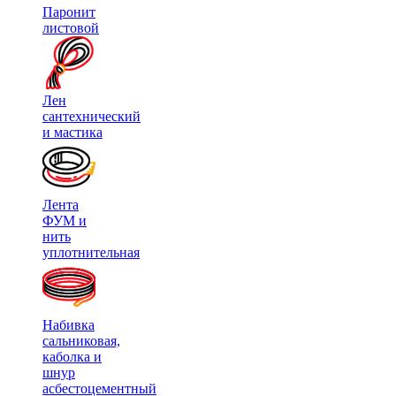
Паронит
листовой
Лен
сантехнический
и мастика
Лента
ФУМ и
нить
уплотнительная
Набивка
сальниковая,
каболка и
шнур
асбестоцементный