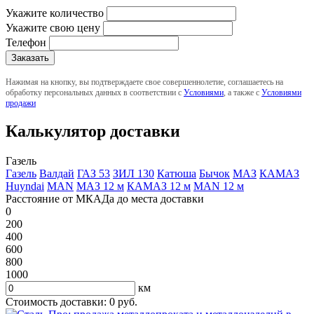
Укажите количество
Укажите свою цену
Телефон
Нажимая на кнопку, вы подтверждаете свое совершеннолетие, соглашаетесь на
обработку персональных данных в соответствии с
Условиями
, а также с
Условиями
продажи
Калькулятор доставки
Газель
Газель
Валдай
ГАЗ 53
ЗИЛ 130
Катюша
Бычок
МАЗ
КАМАЗ
Huyndai
MAN
МАЗ 12 м
КАМАЗ 12 м
MAN 12 м
Расстояние от МКАДа до места доставки
0
200
400
600
800
1000
км
Стоимость доставки:
0
руб.