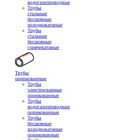
водогазопроводные
Трубы
стальные
бесшовные
холоднокатаные
Трубы
стальные
бесшовные
горячекатаные
Трубы
оцинкованные
Трубы
электросварные
оцинкованные
Трубы
водогазопроводные
оцинкованные
Трубы
бесшовные
холоднокатаные
оцинкованные