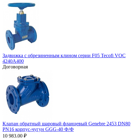
Задвижка с обрезиненным клином серии F05 Tecofi VOC
4240A400
Договорная
Клапан обратный шаровый фланцевый Genebre 2453 DN80
PN16 корпус-чугун GGG-40 Ф/Ф
10 983.00
₽