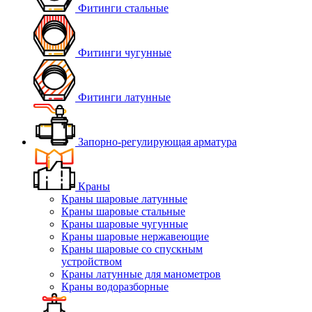
Фитинги стальные
Фитинги чугунные
Фитинги латунные
Запорно-регулирующая арматура
Краны
Краны шаровые латунные
Краны шаровые стальные
Краны шаровые чугунные
Краны шаровые нержавеющие
Краны шаровые со спускным
устройством
Краны латунные для манометров
Краны водоразборные