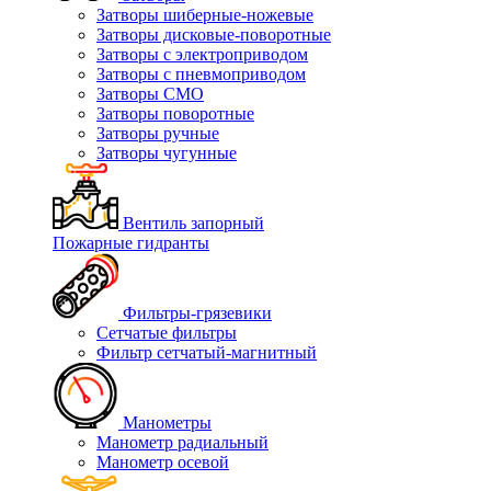
Затворы шиберные-ножевые
Затворы дисковые-поворотные
Затворы с электроприводом
Затворы с пневмоприводом
Затворы СМО
Затворы поворотные
Затворы ручные
Затворы чугунные
Вентиль запорный
Пожарные гидранты
Фильтры-грязевики
Сетчатые фильтры
Фильтр сетчатый-магнитный
Манометры
Манометр радиальный
Манометр осевой