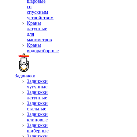
шаровые
со
спускным
устройством
Краны
латунные
для
манометров
Краны
водоразборные
Задвижки
Задвижки
чугунные
Задвижки
латунные
Задвижки
стальные
Задвижки
клиновые
Задвижки
шиберные
Задвижки