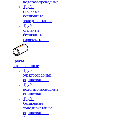
водогазопроводные
Трубы
стальные
бесшовные
холоднокатаные
Трубы
стальные
бесшовные
горячекатаные
Трубы
оцинкованные
Трубы
электросварные
оцинкованные
Трубы
водогазопроводные
оцинкованные
Трубы
бесшовные
холоднокатаные
оцинкованные