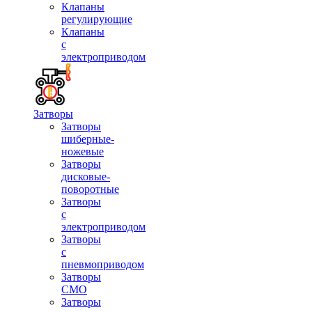
Клапаны
регулирующие
Клапаны
с
электроприводом
Затворы
Затворы
шиберные-
ножевые
Затворы
дисковые-
поворотные
Затворы
с
электроприводом
Затворы
с
пневмоприводом
Затворы
СМО
Затворы