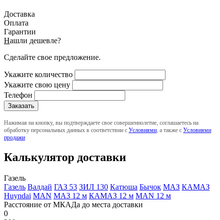
Доставка
Оплата
Гарантии
Н
ашли дешевле?
Сделайте свое предложение.
Укажите количество
Укажите свою цену
Телефон
Нажимая на кнопку, вы подтверждаете свое совершеннолетие, соглашаетесь на
обработку персональных данных в соответствии с
Условиями
, а также с
Условиями
продажи
Калькулятор доставки
Газель
Газель
Валдай
ГАЗ 53
ЗИЛ 130
Катюша
Бычок
МАЗ
КАМАЗ
Huyndai
MAN
МАЗ 12 м
КАМАЗ 12 м
MAN 12 м
Расстояние от МКАДа до места доставки
0