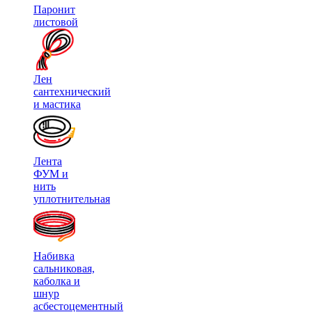
Паронит
листовой
Лен
сантехнический
и мастика
Лента
ФУМ и
нить
уплотнительная
Набивка
сальниковая,
каболка и
шнур
асбестоцементный