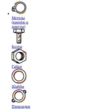
Метизы
(крепёж и
хомуты)
Болты
Гайки
Шайбы
Прокладки