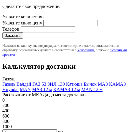
Сделайте свое предложение.
Укажите количество
Укажите свою цену
Телефон
Нажимая на кнопку, вы подтверждаете свое совершеннолетие, соглашаетесь на
обработку персональных данных в соответствии с
Условиями
, а также с
Условиями
продажи
Калькулятор доставки
Газель
Газель
Валдай
ГАЗ 53
ЗИЛ 130
Катюша
Бычок
МАЗ
КАМАЗ
Huyndai
MAN
МАЗ 12 м
КАМАЗ 12 м
MAN 12 м
Расстояние от МКАДа до места доставки
0
200
400
600
800
1000