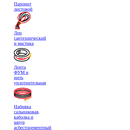
Паронит
листовой
Лен
сантехнический
и мастика
Лента
ФУМ и
нить
уплотнительная
Набивка
сальниковая,
каболка и
шнур
асбестоцементный