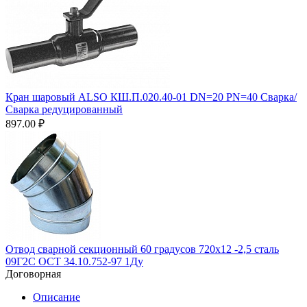
Кран шаровый ALSO КШ.П.020.40-01 DN=20 PN=40 Сварка/
Сварка редуцированный
897.00
₽
Отвод сварной секционный 60 градусов 720х12 -2,5 сталь
09Г2С ОСТ 34.10.752-97 1Ду
Договорная
Описание