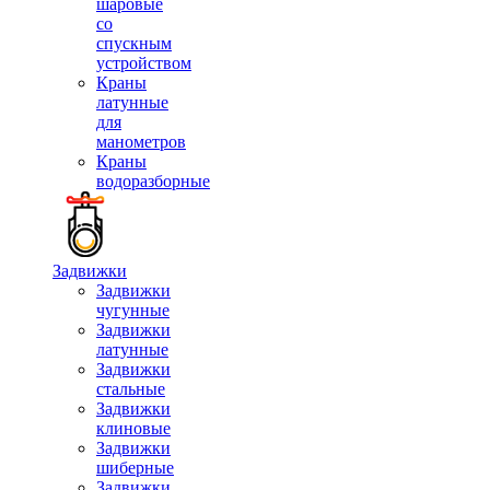
шаровые
со
спускным
устройством
Краны
латунные
для
манометров
Краны
водоразборные
Задвижки
Задвижки
чугунные
Задвижки
латунные
Задвижки
стальные
Задвижки
клиновые
Задвижки
шиберные
Задвижки