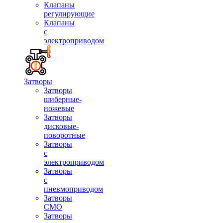
Клапаны
регулирующие
Клапаны
с
электроприводом
Затворы
Затворы
шиберные-
ножевые
Затворы
дисковые-
поворотные
Затворы
с
электроприводом
Затворы
с
пневмоприводом
Затворы
СМО
Затворы