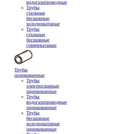
водогазопроводные
Трубы
стальные
бесшовные
холоднокатаные
Трубы
стальные
бесшовные
горячекатаные
Трубы
оцинкованные
Трубы
электросварные
оцинкованные
Трубы
водогазопроводные
оцинкованные
Трубы
бесшовные
холоднокатаные
оцинкованные