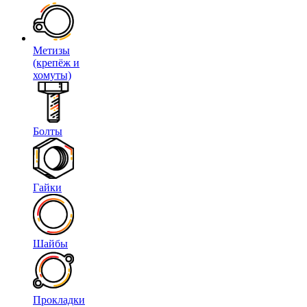
Метизы
(крепёж и
хомуты)
Болты
Гайки
Шайбы
Прокладки