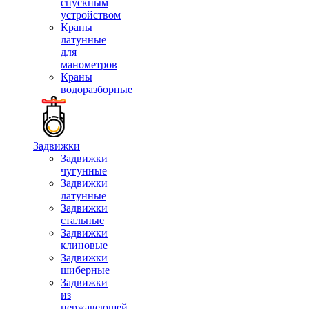
спускным
устройством
Краны
латунные
для
манометров
Краны
водоразборные
Задвижки
Задвижки
чугунные
Задвижки
латунные
Задвижки
стальные
Задвижки
клиновые
Задвижки
шиберные
Задвижки
из
нержавеющей