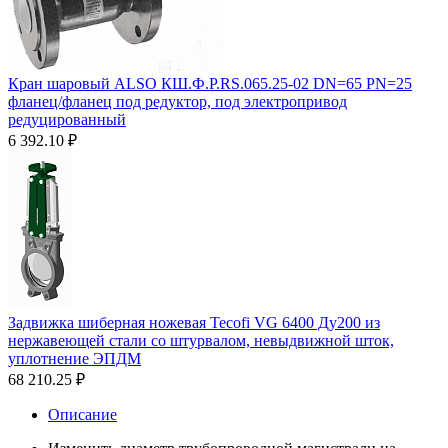
Кран шаровый ALSO КШ.Ф.Р.RS.065.25-02 DN=65 PN=25
фланец/фланец под редуктор, под электропривод
редуцированный
6 392.10
₽
Задвижка шиберная ножевая Tecofi VG 6400 Ду200 из
нержавеющей стали со штурвалом, невыдвижной шток,
уплотнение ЭПДМ
68 210.25
₽
Описание