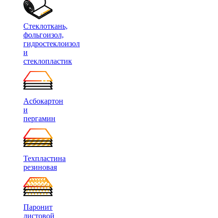
Стеклоткань,
фольгоизол,
гидростеклоизол
и
стеклопластик
Асбокартон
и
пергамин
Техпластина
резиновая
Паронит
листовой