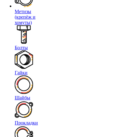
Метизы
(крепёж и
хомуты)
Болты
Гайки
Шайбы
Прокладки