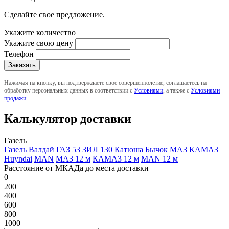
Сделайте свое предложение.
Укажите количество
Укажите свою цену
Телефон
Нажимая на кнопку, вы подтверждаете свое совершеннолетие, соглашаетесь на
обработку персональных данных в соответствии с
Условиями
, а также с
Условиями
продажи
Калькулятор доставки
Газель
Газель
Валдай
ГАЗ 53
ЗИЛ 130
Катюша
Бычок
МАЗ
КАМАЗ
Huyndai
MAN
МАЗ 12 м
КАМАЗ 12 м
MAN 12 м
Расстояние от МКАДа до места доставки
0
200
400
600
800
1000