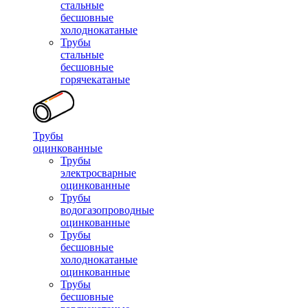
стальные
бесшовные
холоднокатаные
Трубы
стальные
бесшовные
горячекатаные
Трубы
оцинкованные
Трубы
электросварные
оцинкованные
Трубы
водогазопроводные
оцинкованные
Трубы
бесшовные
холоднокатаные
оцинкованные
Трубы
бесшовные