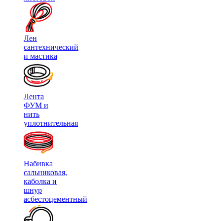
Лен
сантехнический
и мастика
Лента
ФУМ и
нить
уплотнительная
Набивка
сальниковая,
каболка и
шнур
асбестоцементный