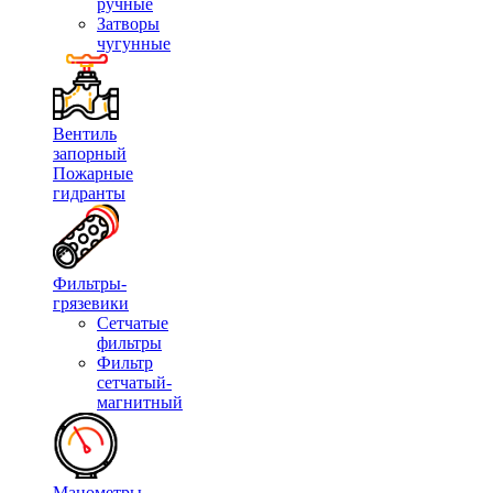
ручные
Затворы
чугунные
Вентиль
запорный
Пожарные
гидранты
Фильтры-
грязевики
Сетчатые
фильтры
Фильтр
сетчатый-
магнитный
Манометры