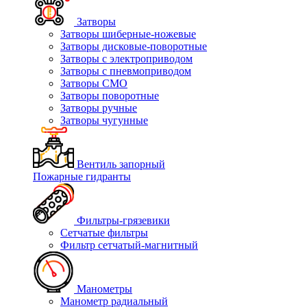
Затворы
Затворы шиберные-ножевые
Затворы дисковые-поворотные
Затворы с электроприводом
Затворы с пневмоприводом
Затворы СМО
Затворы поворотные
Затворы ручные
Затворы чугунные
Вентиль запорный
Пожарные гидранты
Фильтры-грязевики
Сетчатые фильтры
Фильтр сетчатый-магнитный
Манометры
Манометр радиальный