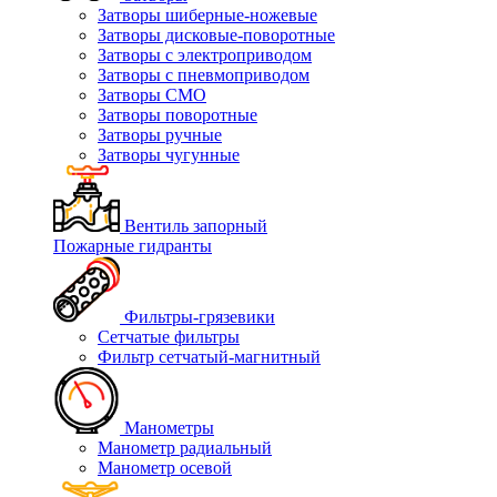
Затворы шиберные-ножевые
Затворы дисковые-поворотные
Затворы с электроприводом
Затворы с пневмоприводом
Затворы СМО
Затворы поворотные
Затворы ручные
Затворы чугунные
Вентиль запорный
Пожарные гидранты
Фильтры-грязевики
Сетчатые фильтры
Фильтр сетчатый-магнитный
Манометры
Манометр радиальный
Манометр осевой