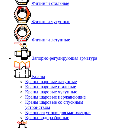
Фитинги стальные
Фитинги чугунные
Фитинги латунные
Запорно-регулирующая арматура
Краны
Краны шаровые латунные
Краны шаровые стальные
Краны шаровые чугунные
Краны шаровые нержавеющие
Краны шаровые со спускным
устройством
Краны латунные для манометров
Краны водоразборные