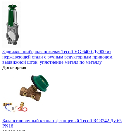
Задвижка шиберная ножевая Tecofi VG 6400 Ду900 из
нержавеющей стали с ручным редукторным приводом,
выдвижной шток, уплотнение металл по металлу
Договорная
Балансировочный клапан, фланцевый Tecofi RC3242 Ду 65
PN16