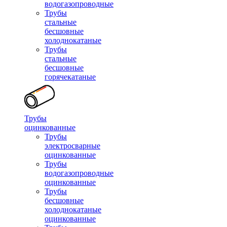
водогазопроводные
Трубы
стальные
бесшовные
холоднокатаные
Трубы
стальные
бесшовные
горячекатаные
Трубы
оцинкованные
Трубы
электросварные
оцинкованные
Трубы
водогазопроводные
оцинкованные
Трубы
бесшовные
холоднокатаные
оцинкованные