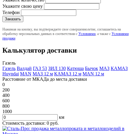
Укажите свою цену
Телефон
Нажимая на кнопку, вы подтверждаете свое совершеннолетие, соглашаетесь на
обработку персональных данных в соответствии с
Условиями
, а также с
Условиями
продажи
Калькулятор доставки
Газель
Газель
Валдай
ГАЗ 53
ЗИЛ 130
Катюша
Бычок
МАЗ
КАМАЗ
Huyndai
MAN
МАЗ 12 м
КАМАЗ 12 м
MAN 12 м
Расстояние от МКАДа до места доставки
0
200
400
600
800
1000
км
Стоимость доставки:
0
руб.