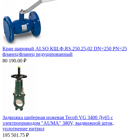
Кран шаровый ALSO КШ.Ф.RS.250.25-02 DN=250 PN=25
фланец/фланец редуцированный
80 190.00
₽
Задвижка шиберная ножевая Tecofi VG 3400 Ду65 с
электроприводом "AUMA" 380V, выдвижной шток,
уплотнение нитрил
195 501.75
₽