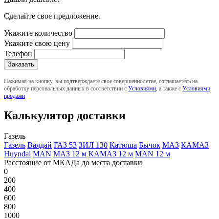
Сделайте свое предложение.
Укажите количество
Укажите свою цену
Телефон
Нажимая на кнопку, вы подтверждаете свое совершеннолетие, соглашаетесь на
обработку персональных данных в соответствии с
Условиями
, а также с
Условиями
продажи
Калькулятор доставки
Газель
Газель
Валдай
ГАЗ 53
ЗИЛ 130
Катюша
Бычок
МАЗ
КАМАЗ
Huyndai
MAN
МАЗ 12 м
КАМАЗ 12 м
MAN 12 м
Расстояние от МКАДа до места доставки
0
200
400
600
800
1000