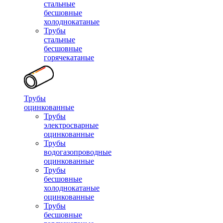
стальные
бесшовные
холоднокатаные
Трубы
стальные
бесшовные
горячекатаные
Трубы
оцинкованные
Трубы
электросварные
оцинкованные
Трубы
водогазопроводные
оцинкованные
Трубы
бесшовные
холоднокатаные
оцинкованные
Трубы
бесшовные