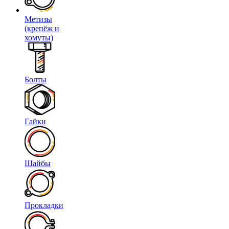
Метизы
(крепёж и
хомуты)
Болты
Гайки
Шайбы
Прокладки