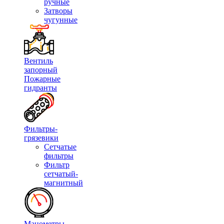
ручные
Затворы
чугунные
Вентиль
запорный
Пожарные
гидранты
Фильтры-
грязевики
Сетчатые
фильтры
Фильтр
сетчатый-
магнитный
Манометры