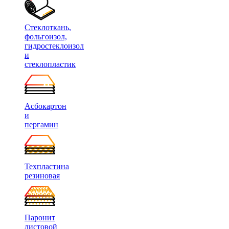
Стеклоткань,
фольгоизол,
гидростеклоизол
и
стеклопластик
Асбокартон
и
пергамин
Техпластина
резиновая
Паронит
листовой