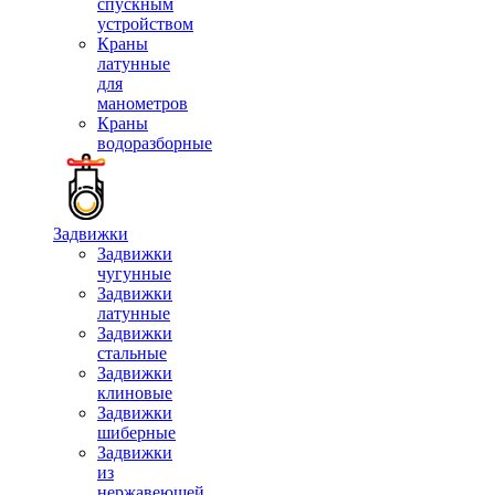
спускным
устройством
Краны
латунные
для
манометров
Краны
водоразборные
Задвижки
Задвижки
чугунные
Задвижки
латунные
Задвижки
стальные
Задвижки
клиновые
Задвижки
шиберные
Задвижки
из
нержавеющей