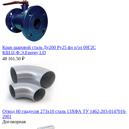
Кран шаровой сталь Ду200 Ру25 фл п/эл 09Г2С
КШ.Ц.Ф.Э.Energy LD
48 161.50
₽
Отвод 60 градусов 273х10 сталь 13ХФА ТУ 1462-203-0147016-
2001
Договорная