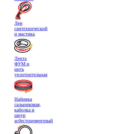
Лен
сантехнический
и мастика
Лента
ФУМ и
нить
уплотнительная
Набивка
сальниковая,
каболка и
шнур
асбестоцементный