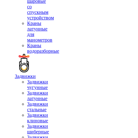
шаровые
со
спускным
устройством
Краны
латунные
для
манометров
Краны
водоразборные
Задвижки
Задвижки
чугунные
Задвижки
латунные
Задвижки
стальные
Задвижки
клиновые
Задвижки
шиберные
Задвижки