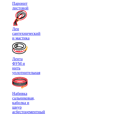
Паронит
листовой
Лен
сантехнический
и мастика
Лента
ФУМ и
нить
уплотнительная
Набивка
сальниковая,
каболка и
шнур
асбестоцементный