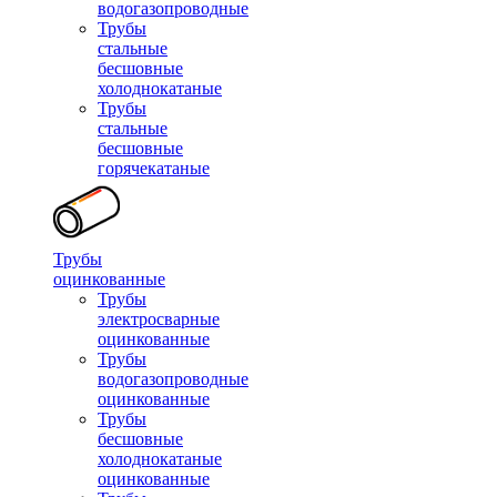
водогазопроводные
Трубы
стальные
бесшовные
холоднокатаные
Трубы
стальные
бесшовные
горячекатаные
Трубы
оцинкованные
Трубы
электросварные
оцинкованные
Трубы
водогазопроводные
оцинкованные
Трубы
бесшовные
холоднокатаные
оцинкованные