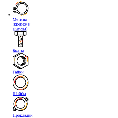
Метизы
(крепёж и
хомуты)
Болты
Гайки
Шайбы
Прокладки