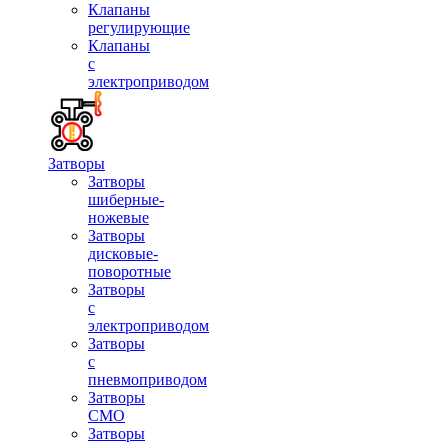
Клапаны
регулирующие
Клапаны
с
электроприводом
Затворы
Затворы
шиберные-
ножевые
Затворы
дисковые-
поворотные
Затворы
с
электроприводом
Затворы
с
пневмоприводом
Затворы
СМО
Затворы