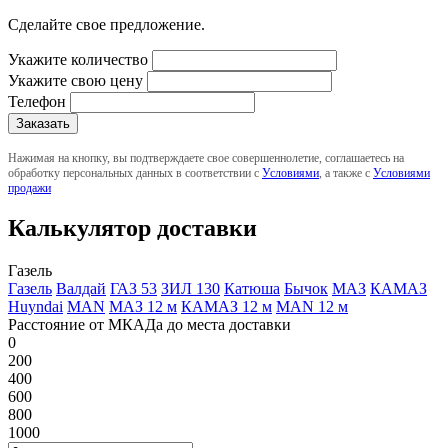
Сделайте свое предложение.
Укажите количество
Укажите свою цену
Телефон
Нажимая на кнопку, вы подтверждаете свое совершеннолетие, соглашаетесь на
обработку персональных данных в соответствии с
Условиями
, а также с
Условиями
продажи
Калькулятор доставки
Газель
Газель
Валдай
ГАЗ 53
ЗИЛ 130
Катюша
Бычок
МАЗ
КАМАЗ
Huyndai
MAN
МАЗ 12 м
КАМАЗ 12 м
MAN 12 м
Расстояние от МКАДа до места доставки
0
200
400
600
800
1000