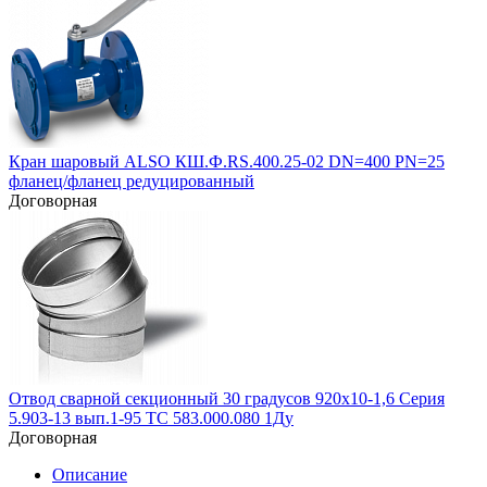
Кран шаровый ALSO КШ.Ф.RS.400.25-02 DN=400 PN=25
фланец/фланец редуцированный
Договорная
Отвод сварной секционный 30 градусов 920х10-1,6 Серия
5.903-13 вып.1-95 ТС 583.000.080 1Ду
Договорная
Описание