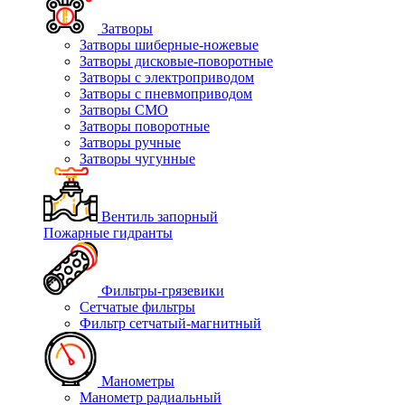
Затворы
Затворы шиберные-ножевые
Затворы дисковые-поворотные
Затворы с электроприводом
Затворы с пневмоприводом
Затворы СМО
Затворы поворотные
Затворы ручные
Затворы чугунные
Вентиль запорный
Пожарные гидранты
Фильтры-грязевики
Сетчатые фильтры
Фильтр сетчатый-магнитный
Манометры
Манометр радиальный