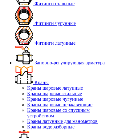
Фитинги стальные
Фитинги чугунные
Фитинги латунные
Запорно-регулирующая арматура
Краны
Краны шаровые латунные
Краны шаровые стальные
Краны шаровые чугунные
Краны шаровые нержавеющие
Краны шаровые со спускным
устройством
Краны латунные для манометров
Краны водоразборные