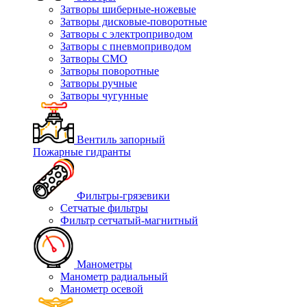
Затворы шиберные-ножевые
Затворы дисковые-поворотные
Затворы с электроприводом
Затворы с пневмоприводом
Затворы СМО
Затворы поворотные
Затворы ручные
Затворы чугунные
Вентиль запорный
Пожарные гидранты
Фильтры-грязевики
Сетчатые фильтры
Фильтр сетчатый-магнитный
Манометры
Манометр радиальный
Манометр осевой