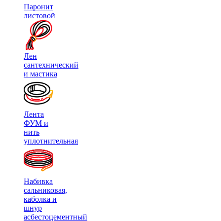
Паронит
листовой
Лен
сантехнический
и мастика
Лента
ФУМ и
нить
уплотнительная
Набивка
сальниковая,
каболка и
шнур
асбестоцементный