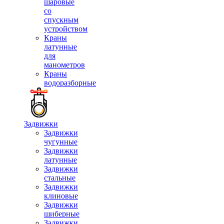
шаровые
со
спускным
устройством
Краны
латунные
для
манометров
Краны
водоразборные
Задвижки
Задвижки
чугунные
Задвижки
латунные
Задвижки
стальные
Задвижки
клиновые
Задвижки
шиберные
Задвижки