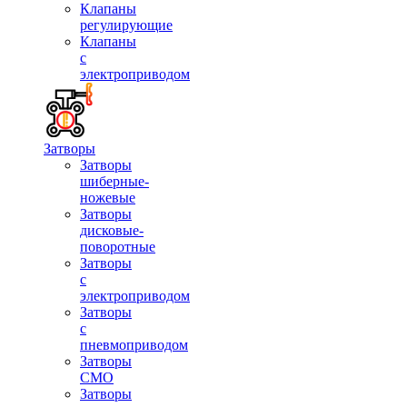
Клапаны
регулирующие
Клапаны
с
электроприводом
Затворы
Затворы
шиберные-
ножевые
Затворы
дисковые-
поворотные
Затворы
с
электроприводом
Затворы
с
пневмоприводом
Затворы
СМО
Затворы