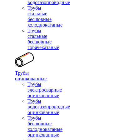
водогазопроводные
Трубы
стальные
бесшовные
холоднокатаные
Трубы
стальные
бесшовные
горячекатаные
Трубы
оцинкованные
Трубы
электросварные
оцинкованные
Трубы
водогазопроводные
оцинкованные
Трубы
бесшовные
холоднокатаные
оцинкованные