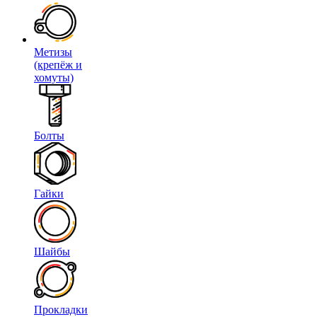
Метизы
(крепёж и
хомуты)
Болты
Гайки
Шайбы
Прокладки