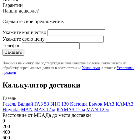
Гарантии
Н
ашли дешевле?
Сделайте свое предложение.
Укажите количество
Укажите свою цену
Телефон
Нажимая на кнопку, вы подтверждаете свое совершеннолетие, соглашаетесь на
обработку персональных данных в соответствии с
Условиями
, а также с
Условиями
продажи
Калькулятор доставки
Газель
Газель
Валдай
ГАЗ 53
ЗИЛ 130
Катюша
Бычок
МАЗ
КАМАЗ
Huyndai
MAN
МАЗ 12 м
КАМАЗ 12 м
MAN 12 м
Расстояние от МКАДа до места доставки
0
200
400
600